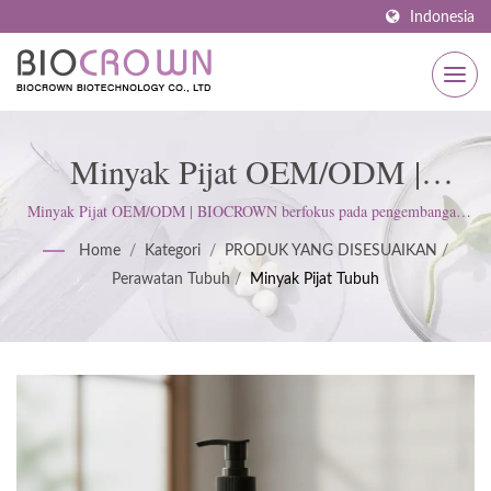
Indonesia
Minyak Pijat OEM/ODM |
Produsen Skincare Bersertifikat
Minyak Pijat OEM/ODM | BIOCROWN berfokus pada pengembangan
produk perawatan kulit. Kami mengikuti standar ISO22716 dan Praktik
ISO & GMP Sejak 1977 |
Home
/
Kategori
/
PRODUK YANG DISESUAIKAN
/
Manufaktur yang Baik (GMP); menjunjung tinggi sikap ketat untuk
Perawatan Tubuh
/
Minyak Pijat Tubuh
memenuhi harapan pelanggan.
BIOCROWN