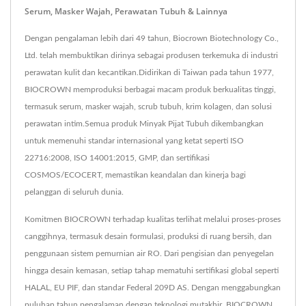
Serum, Masker Wajah, Perawatan Tubuh & Lainnya
Dengan pengalaman lebih dari 49 tahun, Biocrown Biotechnology Co.,
Ltd. telah membuktikan dirinya sebagai produsen terkemuka di industri
perawatan kulit dan kecantikan.Didirikan di Taiwan pada tahun 1977,
BIOCROWN memproduksi berbagai macam produk berkualitas tinggi,
termasuk serum, masker wajah, scrub tubuh, krim kolagen, dan solusi
perawatan intim.Semua produk Minyak Pijat Tubuh dikembangkan
untuk memenuhi standar internasional yang ketat seperti ISO
22716:2008, ISO 14001:2015, GMP, dan sertifikasi
COSMOS/ECOCERT, memastikan keandalan dan kinerja bagi
pelanggan di seluruh dunia.
Komitmen BIOCROWN terhadap kualitas terlihat melalui proses-proses
canggihnya, termasuk desain formulasi, produksi di ruang bersih, dan
penggunaan sistem pemurnian air RO. Dari pengisian dan penyegelan
hingga desain kemasan, setiap tahap mematuhi sertifikasi global seperti
HALAL, EU PIF, dan standar Federal 209D AS. Dengan menggabungkan
puluhan tahun pengalaman dengan teknologi mutakhir, BIOCROWN