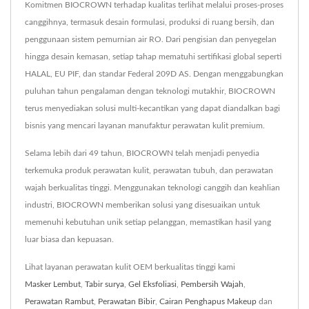
Komitmen BIOCROWN terhadap kualitas terlihat melalui proses-proses
canggihnya, termasuk desain formulasi, produksi di ruang bersih, dan
penggunaan sistem pemurnian air RO. Dari pengisian dan penyegelan
hingga desain kemasan, setiap tahap mematuhi sertifikasi global seperti
HALAL, EU PIF, dan standar Federal 209D AS. Dengan menggabungkan
puluhan tahun pengalaman dengan teknologi mutakhir, BIOCROWN
terus menyediakan solusi multi-kecantikan yang dapat diandalkan bagi
bisnis yang mencari layanan manufaktur perawatan kulit premium.
Selama lebih dari 49 tahun, BIOCROWN telah menjadi penyedia
terkemuka produk perawatan kulit, perawatan tubuh, dan perawatan
wajah berkualitas tinggi. Menggunakan teknologi canggih dan keahlian
industri, BIOCROWN memberikan solusi yang disesuaikan untuk
memenuhi kebutuhan unik setiap pelanggan, memastikan hasil yang
luar biasa dan kepuasan.
Lihat layanan perawatan kulit OEM berkualitas tinggi kami
Masker Lembut
,
Tabir surya
,
Gel Eksfoliasi
,
Pembersih Wajah
,
Perawatan Rambut
,
Perawatan Bibir
,
Cairan Penghapus Makeup
dan