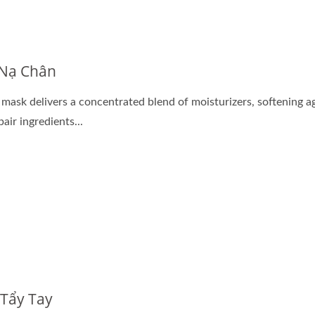
ặt Nạ Giấy Sinh Học
Viên Nang Dầu Tái T
Nạ Chân
 mask delivers a concentrated blend of moisturizers, softening a
air ingredients...
Tẩy Tay