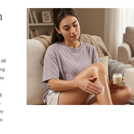
n
 để
ung
ay
g
à
ày
ặc