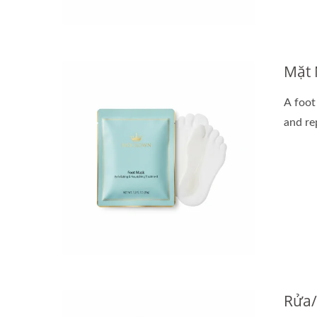
Viên Nang Dầu Tái Tạo
M
Mặt 
A foot
and rep
Rửa/