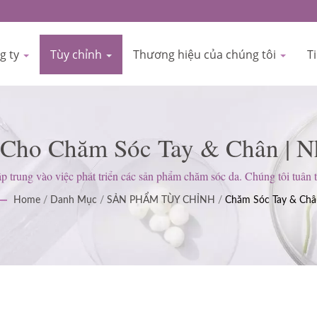
g ty
Tùy chỉnh
Thương hiệu của chúng tôi
T
 Cho Chăm Sóc Tay & Chân | N
Chứng Nhận ISO & GMP Từ N
 vào việc phát triển các sản phẩm chăm sóc da. Chúng tôi tuân t
MP); giữ vững thái độ nghiêm ngặt để đáp ứng mong đợi của khách hà
Home
/
Danh Mục
/
SẢN PHẨM TÙY CHỈNH
/
Chăm Sóc Tay & Châ