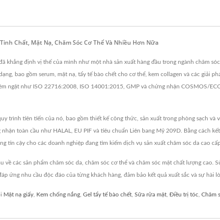
 Tinh Chất, Mặt Nạ, Chăm Sóc Cơ Thể Và Nhiều Hơn Nữa
đã khẳng định vị thế của mình như một nhà sản xuất hàng đầu trong ngành chăm sóc
ng, bao gồm serum, mặt nạ, tẩy tế bào chết cho cơ thể, kem collagen và các giải 
ghiêm ngặt như ISO 22716:2008, ISO 14001:2015, GMP và chứng nhận COSMOS/ECOCE
trình tiên tiến của nó, bao gồm thiết kế công thức, sản xuất trong phòng sạch và v
ng nhận toàn cầu như HALAL, EU PIF và tiêu chuẩn Liên bang Mỹ 209D. Bằng cách kết 
g tin cậy cho các doanh nghiệp đang tìm kiếm dịch vụ sản xuất chăm sóc da cao cấp
về các sản phẩm chăm sóc da, chăm sóc cơ thể và chăm sóc mặt chất lượng cao. Sử
áp ứng nhu cầu độc đáo của từng khách hàng, đảm bảo kết quả xuất sắc và sự hài l
ôi
Mặt nạ giấy
,
Kem chống nắng
,
Gel tẩy tế bào chết
,
Sữa rửa mặt
,
Điều trị tóc
,
Chăm s