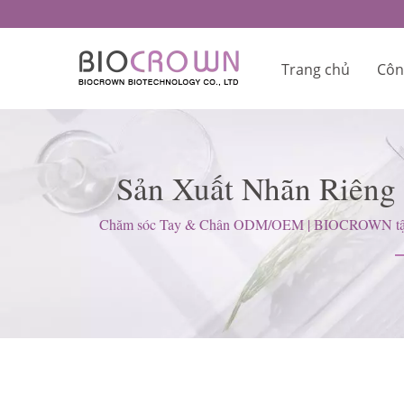
Trang chủ
Côn
Sản Xuất Nhãn Riêng
Chăm Sóc Da Được 
Chăm sóc Tay & Chân ODM/OEM | BIOCROWN tập trung
(G