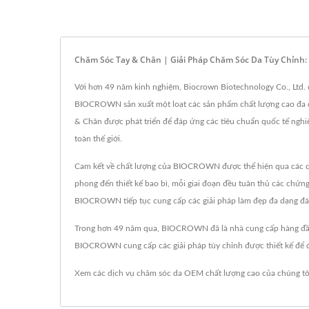
Chăm Sóc Tay & Chân | Giải Pháp Chăm Sóc Da Tùy Chỉnh:
Với hơn 49 năm kinh nghiệm, Biocrown Biotechnology Co., Ltd. 
BIOCROWN sản xuất một loạt các sản phẩm chất lượng cao đa dạ
& Chân được phát triển để đáp ứng các tiêu chuẩn quốc tế n
toàn thế giới.
Cam kết về chất lượng của BIOCROWN được thể hiện qua các quy 
phong đến thiết kế bao bì, mỗi giai đoạn đều tuân thủ các chứ
BIOCROWN tiếp tục cung cấp các giải pháp làm đẹp đa dạng đán
Trong hơn 49 năm qua, BIOCROWN đã là nhà cung cấp hàng đầu 
BIOCROWN cung cấp các giải pháp tùy chỉnh được thiết kế để đ
Xem các dịch vụ chăm sóc da OEM chất lượng cao của chúng t