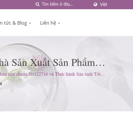
Việt
in tức & Blog
Liên hệ
hà Sản Xuất Sản Phẩm
ăm 1977 | BIOCROWN
heo tiêu chuẩn ISO22716 và Thực hành Sản xuất Tốt
ng.
n