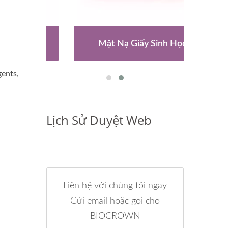
ạo
Mặt Nạ Giấy Sinh Học
V
gents,
Lịch Sử Duyệt Web
Liên hệ với chúng tôi ngay
Gửi email hoặc gọi cho
BIOCROWN