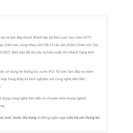
 da và làm đẹp.Được thành lập tại Đài Loan vào năm 1977,
pháp chăm sóc vùng nhạy cảm.Tất cả các sản phẩm Chăm sóc Tay
RT, đảm bảo độ tin cậy và hiệu suất cho khách hàng trên
iệc sử dụng hệ thống lọc nước RO. Từ việc làm đầy và niêm
hợp hàng thập kỷ kinh nghiệm với công nghệ tiên tiến,
.
 dụng công nghệ tiên tiến và chuyên môn trong ngành,
òng.
óc môi
,
Nước tẩy trang
và đừng ngần ngại
Liên hệ với chúng tôi
.