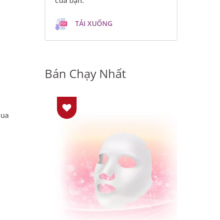
của bạn.
TẢI XUỐNG
Bán Chạy Nhất
qua