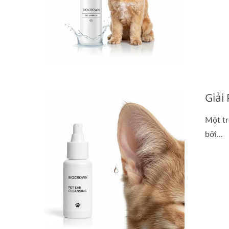
Giải
Một tr
bởi...