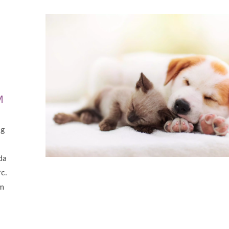
M
ng
da
c.
ềm