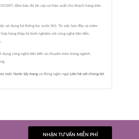
CERT, đảm bảo độ tin cậy và hiệu suất cho khách hàng trên
iệc sử dụng hệ thống lọc nước RO. Từ việc làm đầy và niêm
hợp hàng thập kỷ kinh nghiệm với công nghệ tiên tiến,
.
 dụng công nghệ tiên tiến và chuyên môn trong ngành,
òng.
óc môi
,
Nước tẩy trang
và đừng ngần ngại
Liên hệ với chúng tôi
.
NHẬN TƯ VẤN MIỄN PHÍ