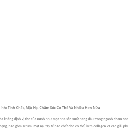
ỉnh: Tinh Chất, Mặt Nạ, Chăm Sóc Cơ Thể Và Nhiều Hơn Nữa
đã khẳng định vị thế của mình như một nhà sản xuất hàng đầu trong ngành chăm sóc
ng, bao gồm serum, mặt nạ, tẩy tế bào chết cho cơ thể, kem collagen và các giải 