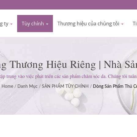
g ty
Tùy chỉnh
Thương hiệu của chúng tôi
T
 Thương Hiệu Riêng | Nhà S
ứng Nhận ISO & GMP Từ Năm 
ng vào việc phát triển các sản phẩm chăm sóc da. Chúng tôi tuân 
MP); giữ vững thái độ nghiêm ngặt để đáp ứng mong đợi của khách hà
Home
/
Danh Mục
/
SẢN PHẨM TÙY CHỈNH
/
Dòng Sản Phẩm Thú C