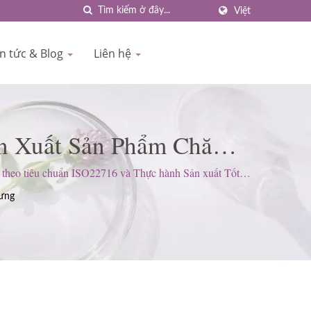
Việt
in tức & Blog
Liên hệ
ản Xuất Sản Phẩm Chăm
1977 | BIOCROWN
theo tiêu chuẩn ISO22716 và Thực hành Sản xuất Tốt
ng.
ưng