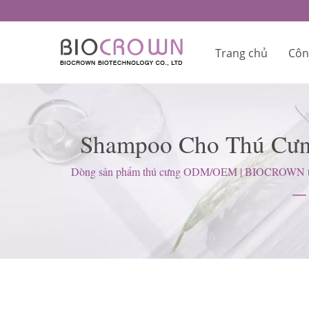
Trang chủ
Côn
Shampoo Cho Thú Cưng
Sóc Da Được Ch
Dòng sản phẩm thú cưng ODM/OEM | BIOCROWN tập tru
(G