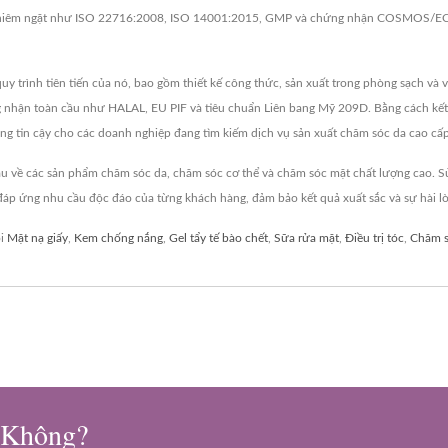
 nghiêm ngặt như ISO 22716:2008, ISO 14001:2015, GMP và chứng nhận COSMOS/ECO
trình tiên tiến của nó, bao gồm thiết kế công thức, sản xuất trong phòng sạch và v
ng nhận toàn cầu như HALAL, EU PIF và tiêu chuẩn Liên bang Mỹ 209D. Bằng cách kết 
g tin cậy cho các doanh nghiệp đang tìm kiếm dịch vụ sản xuất chăm sóc da cao cấp
về các sản phẩm chăm sóc da, chăm sóc cơ thể và chăm sóc mặt chất lượng cao. Sử
áp ứng nhu cầu độc đáo của từng khách hàng, đảm bảo kết quả xuất sắc và sự hài l
ôi
Mặt nạ giấy
,
Kem chống nắng
,
Gel tẩy tế bào chết
,
Sữa rửa mặt
,
Điều trị tóc
,
Chăm s
 Không?