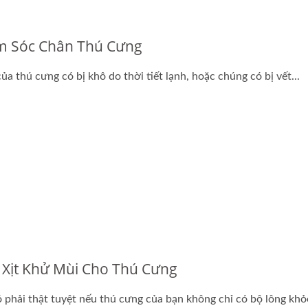
 Sóc Chân Thú Cưng
ặt Nạ Giấy Sinh Học
Viên Nang Dầu Tái T
ủa thú cưng có bị khô do thời tiết lạnh, hoặc chúng có bị vết...
 Xịt Khử Mùi Cho Thú Cưng
ó phải thật tuyệt nếu thú cưng của bạn không chỉ có bộ lông khỏe