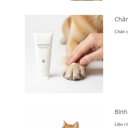
Chăm
Viên Nang Dầu Tái Tạo
M
Chân c
Bình
Liệu c