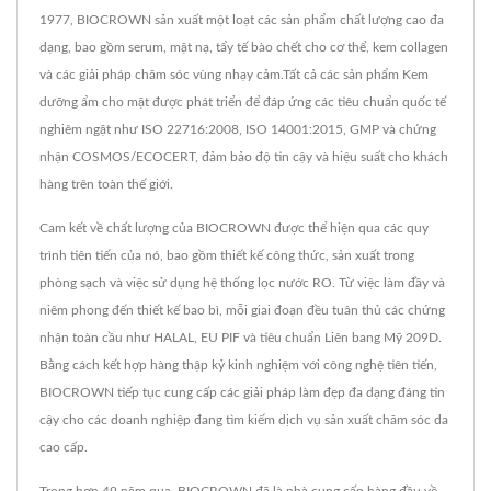
1977, BIOCROWN sản xuất một loạt các sản phẩm chất lượng cao đa
dạng, bao gồm serum, mặt nạ, tẩy tế bào chết cho cơ thể, kem collagen
và các giải pháp chăm sóc vùng nhạy cảm.Tất cả các sản phẩm Kem
dưỡng ẩm cho mặt được phát triển để đáp ứng các tiêu chuẩn quốc tế
nghiêm ngặt như ISO 22716:2008, ISO 14001:2015, GMP và chứng
nhận COSMOS/ECOCERT, đảm bảo độ tin cậy và hiệu suất cho khách
hàng trên toàn thế giới.
Cam kết về chất lượng của BIOCROWN được thể hiện qua các quy
trình tiên tiến của nó, bao gồm thiết kế công thức, sản xuất trong
phòng sạch và việc sử dụng hệ thống lọc nước RO. Từ việc làm đầy và
niêm phong đến thiết kế bao bì, mỗi giai đoạn đều tuân thủ các chứng
nhận toàn cầu như HALAL, EU PIF và tiêu chuẩn Liên bang Mỹ 209D.
Bằng cách kết hợp hàng thập kỷ kinh nghiệm với công nghệ tiên tiến,
BIOCROWN tiếp tục cung cấp các giải pháp làm đẹp đa dạng đáng tin
cậy cho các doanh nghiệp đang tìm kiếm dịch vụ sản xuất chăm sóc da
cao cấp.