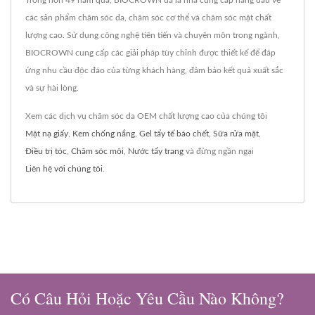
Trong hơn 49 năm qua, BIOCROWN đã là nhà cung cấp hàng đầu về
các sản phẩm chăm sóc da, chăm sóc cơ thể và chăm sóc mặt chất
lượng cao. Sử dụng công nghệ tiên tiến và chuyên môn trong ngành,
BIOCROWN cung cấp các giải pháp tùy chỉnh được thiết kế để đáp
ứng nhu cầu độc đáo của từng khách hàng, đảm bảo kết quả xuất sắc
và sự hài lòng.
Xem các dịch vụ chăm sóc da OEM chất lượng cao của chúng tôi
Mặt nạ giấy
,
Kem chống nắng
,
Gel tẩy tế bào chết
,
Sữa rửa mặt
,
Điều trị tóc
,
Chăm sóc môi
,
Nước tẩy trang
và đừng ngần ngại
Liên hệ với chúng tôi
.
Có Câu Hỏi Hoặc Yêu Cầu Nào Không?