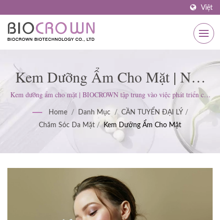
Việt
Kem Dưỡng Ẩm Cho Mặt | Nhà
Sản Xuất Sản Phẩm Chăm Sóc Da
Kem dưỡng ẩm cho mặt | BIOCROWN tập trung vào việc phát triển các
sản phẩm chăm sóc da. Chúng tôi tuân theo tiêu chuẩn ISO22716 và
Được Chứng Nhận ISO & GMP
Home
/
Danh Mục
/
CẦN TUYỂN ĐẠI LÝ
/
Thực hành Sản xuất Tốt (GMP); giữ vững thái độ nghiêm ngặt để đáp
Chăm Sóc Da Mặt
/
Kem Dưỡng Ẩm Cho Mặt
ứng mong đợi của khách hàng.
Từ Năm 1977 | BIOCROWN