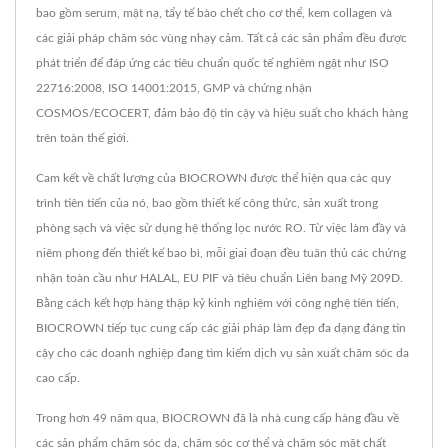
bao gồm serum, mặt nạ, tẩy tế bào chết cho cơ thể, kem collagen và
các giải pháp chăm sóc vùng nhạy cảm. Tất cả các sản phẩm đều được
phát triển để đáp ứng các tiêu chuẩn quốc tế nghiêm ngặt như ISO
22716:2008, ISO 14001:2015, GMP và chứng nhận
COSMOS/ECOCERT, đảm bảo độ tin cậy và hiệu suất cho khách hàng
trên toàn thế giới.
Cam kết về chất lượng của BIOCROWN được thể hiện qua các quy
trình tiên tiến của nó, bao gồm thiết kế công thức, sản xuất trong
phòng sạch và việc sử dụng hệ thống lọc nước RO. Từ việc làm đầy và
niêm phong đến thiết kế bao bì, mỗi giai đoạn đều tuân thủ các chứng
nhận toàn cầu như HALAL, EU PIF và tiêu chuẩn Liên bang Mỹ 209D.
Bằng cách kết hợp hàng thập kỷ kinh nghiệm với công nghệ tiên tiến,
BIOCROWN tiếp tục cung cấp các giải pháp làm đẹp đa dạng đáng tin
cậy cho các doanh nghiệp đang tìm kiếm dịch vụ sản xuất chăm sóc da
cao cấp.
Trong hơn 49 năm qua, BIOCROWN đã là nhà cung cấp hàng đầu về
các sản phẩm chăm sóc da, chăm sóc cơ thể và chăm sóc mặt chất