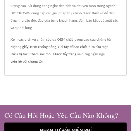
lượng cao. Sử dụng công nghệ tiên tiến và chuyên môn trong ngành,
BIOCROWN cung cấp các giải pháp tùy chỉnh được thiết kế để đáp
ứng nhu cầu độc đáo của từng khách hàng, đảm bảo kết quả xuất sắc
và sự hài lòng.
Xem các dịch vụ chăm sóc da OEM chất lượng cao của chúng tôi
Mặt nạ giấy
,
Kem chống nắng
,
Gel tẩy tế bào chết
,
Sữa rửa mặt
,
Điều trị tóc
,
Chăm sóc môi
,
Nước tẩy trang
và đừng ngần ngại
Liên hệ với chúng tôi
.
Có Câu Hỏi Hoặc Yêu Cầu Nào Không?
NHẬN TƯ VẤN MIỄN PHÍ