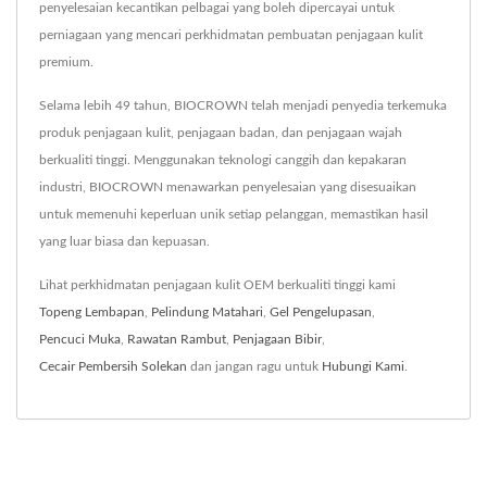
penyelesaian kecantikan pelbagai yang boleh dipercayai untuk
perniagaan yang mencari perkhidmatan pembuatan penjagaan kulit
premium.
Selama lebih 49 tahun, BIOCROWN telah menjadi penyedia terkemuka
produk penjagaan kulit, penjagaan badan, dan penjagaan wajah
berkualiti tinggi. Menggunakan teknologi canggih dan kepakaran
industri, BIOCROWN menawarkan penyelesaian yang disesuaikan
untuk memenuhi keperluan unik setiap pelanggan, memastikan hasil
yang luar biasa dan kepuasan.
Lihat perkhidmatan penjagaan kulit OEM berkualiti tinggi kami
Topeng Lembapan
,
Pelindung Matahari
,
Gel Pengelupasan
,
Pencuci Muka
,
Rawatan Rambut
,
Penjagaan Bibir
,
Cecair Pembersih Solekan
dan jangan ragu untuk
Hubungi Kami
.