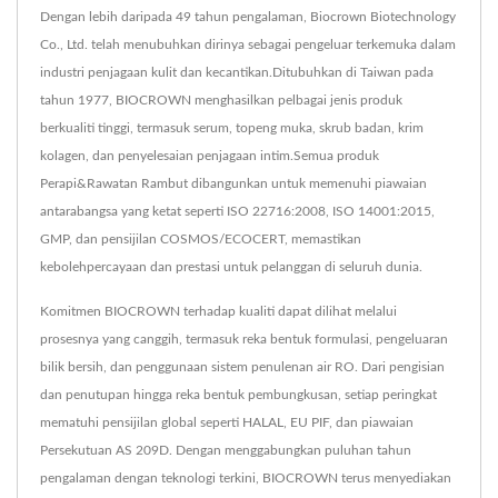
Dengan lebih daripada 49 tahun pengalaman, Biocrown Biotechnology
Co., Ltd. telah menubuhkan dirinya sebagai pengeluar terkemuka dalam
industri penjagaan kulit dan kecantikan.Ditubuhkan di Taiwan pada
tahun 1977, BIOCROWN menghasilkan pelbagai jenis produk
berkualiti tinggi, termasuk serum, topeng muka, skrub badan, krim
kolagen, dan penyelesaian penjagaan intim.Semua produk
Perapi&Rawatan Rambut dibangunkan untuk memenuhi piawaian
antarabangsa yang ketat seperti ISO 22716:2008, ISO 14001:2015,
GMP, dan pensijilan COSMOS/ECOCERT, memastikan
kebolehpercayaan dan prestasi untuk pelanggan di seluruh dunia.
Komitmen BIOCROWN terhadap kualiti dapat dilihat melalui
prosesnya yang canggih, termasuk reka bentuk formulasi, pengeluaran
bilik bersih, dan penggunaan sistem penulenan air RO. Dari pengisian
dan penutupan hingga reka bentuk pembungkusan, setiap peringkat
mematuhi pensijilan global seperti HALAL, EU PIF, dan piawaian
Persekutuan AS 209D. Dengan menggabungkan puluhan tahun
pengalaman dengan teknologi terkini, BIOCROWN terus menyediakan