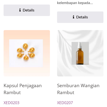
yang rosak. Ia juga...
kelembapan kepada
rambut, sambil
Details
mengurangkan...
Details
Kapsul Penjagaan
Semburan Wangian
Rambut
Rambut
XED0203
XED0207