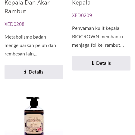
Kepala Dan Akar
Kepala
Rambut
XED0209
XED0208
Penyaman kulit kepala
BIOCROWN membantu
Metabolisme badan
menjaga folikel rambut
mengeluarkan peluh dan
sihat, mencegah bau tidak
rembesan lain,
menyenangkan...
menjadikannya penting
Details
untuk membersihkan...
Details