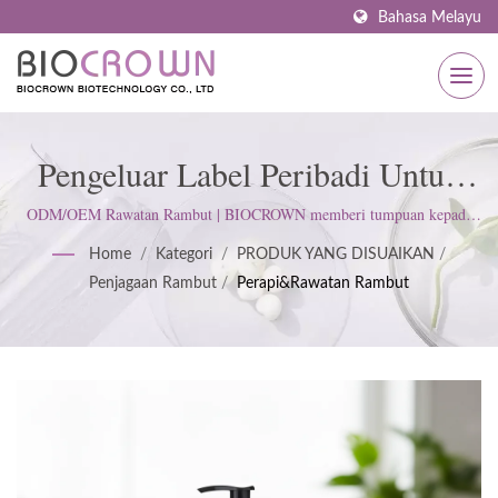
Bahasa Melayu
Pengeluar Label Peribadi Untuk
Rawatan Rambut | Pengilang
ODM/OEM Rawatan Rambut | BIOCROWN memberi tumpuan kepada
pembangunan produk penjagaan kulit. Kami mengikuti ISO22716 dan
Penjagaan Kulit Bertauliah ISO &
Home
/
Kategori
/
PRODUK YANG DISUAIKAN
/
Amalan Pengilangan Baik (GMP); mengekalkan sikap tegas untuk
Penjagaan Rambut
/
Perapi&Rawatan Rambut
memenuhi jangkaan pelanggan.
GMP Sejak 1977 | BIOCROWN