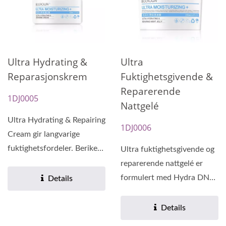
Ultra Hydrating &
Ultra
Reparasjonskrem
Fuktighetsgivende &
Reparerende
1DJ0005
Nattgelé
Ultra Hydrating & Repairing
1DJ0006
Cream gir langvarige
fuktighetsfordeler. Beriket
Ultra fuktighetsgivende og
med kaprinsyretriglyserid...
reparerende nattgelé er
formulert med Hydra DNA,
Details
som fremmer langvarig...
Details