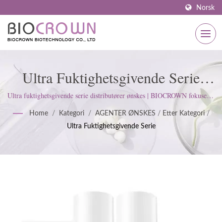
Norsk
Ultra Fuktighetsgivende Serie
Distributører Ønskes | ISO &
Ultra fuktighetsgivende serie distributører ønskes | BIOCROWN fokuserer
på å utvikle hudpleieprodukter. Vi følger ISO22716 og Good
GMP Sertifisert
Home
/
Kategori
/
AGENTER ØNSKES
/
Etter Kategori
/
Manufacturing Practices (GMP) standarder; opprettholder en streng
Ultra Fuktighetsgivende Serie
holdning for å tilfredsstille kundens forventninger.
Hudpleieprodusent Siden 1977 |
BIOCROWN