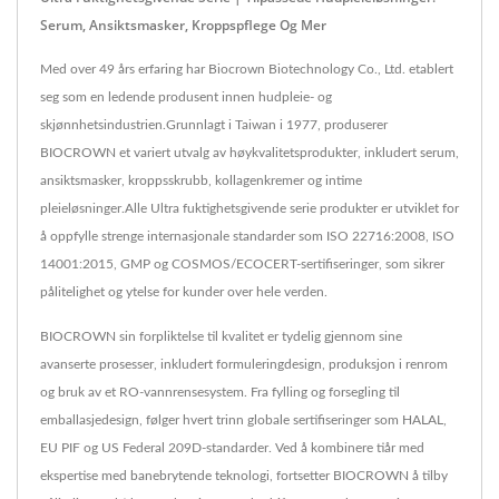
Serum, Ansiktsmasker, Kroppspflege Og Mer
Med over 49 års erfaring har Biocrown Biotechnology Co., Ltd. etablert
seg som en ledende produsent innen hudpleie- og
skjønnhetsindustrien.Grunnlagt i Taiwan i 1977, produserer
BIOCROWN et variert utvalg av høykvalitetsprodukter, inkludert serum,
ansiktsmasker, kroppsskrubb, kollagenkremer og intime
pleieløsninger.Alle Ultra fuktighetsgivende serie produkter er utviklet for
å oppfylle strenge internasjonale standarder som ISO 22716:2008, ISO
14001:2015, GMP og COSMOS/ECOCERT-sertifiseringer, som sikrer
pålitelighet og ytelse for kunder over hele verden.
BIOCROWN sin forpliktelse til kvalitet er tydelig gjennom sine
avanserte prosesser, inkludert formuleringdesign, produksjon i renrom
og bruk av et RO-vannrensesystem. Fra fylling og forsegling til
emballasjedesign, følger hvert trinn globale sertifiseringer som HALAL,
EU PIF og US Federal 209D-standarder. Ved å kombinere tiår med
ekspertise med banebrytende teknologi, fortsetter BIOCROWN å tilby