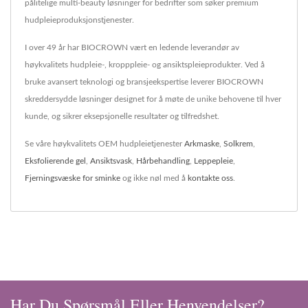
pålitelige multi-beauty løsninger for bedrifter som søker premium
hudpleieproduksjonstjenester.
I over 49 år har BIOCROWN vært en ledende leverandør av
høykvalitets hudpleie-, kropppleie- og ansiktspleieprodukter. Ved å
bruke avansert teknologi og bransjeekspertise leverer BIOCROWN
skreddersydde løsninger designet for å møte de unike behovene til hver
kunde, og sikrer eksepsjonelle resultater og tilfredshet.
Se våre høykvalitets OEM hudpleietjenester
Arkmaske
,
Solkrem
,
Eksfolierende gel
,
Ansiktsvask
,
Hårbehandling
,
Leppepleie
,
Fjerningsvæske for sminke
og ikke nøl med å
kontakte oss
.
Har Du Spørsmål Eller Henvendelser?