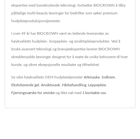
ekspertise med banebrytende teknologi, fortsetter BIOCROWN å tilby
pålitelige multi-beauty løsninger for bedrifter som søker premium
hudpleieproduksjonstjenester.
I over 49 år har BIOCROWN vært en ledende leverandør av
høykvalitets hudpleie-, kropppleie- og ansiktspleieprodukter. Ved å
bruke avansert teknologi og bransjeekspertise leverer BIOCROWN
skreddersydde løsninger designet for å møte de unike behovene til hver
kunde, og sikrer eksepsjonelle resultater og tilfredshet.
Se våre høykvalitets OEM hudpleietjenester
Arkmaske
,
Solkrem
,
Eksfolierende gel
,
Ansiktsvask
,
Hårbehandling
,
Leppepleie
,
Fjerningsvæske for sminke
og ikke nøl med å
kontakte oss
.