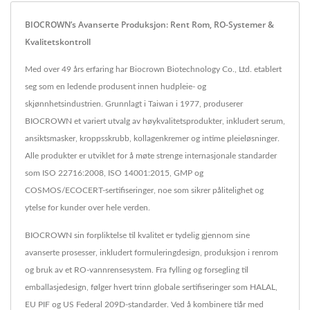
BIOCROWN’s Avanserte Produksjon: Rent Rom, RO-Systemer &
Kvalitetskontroll
Med over 49 års erfaring har Biocrown Biotechnology Co., Ltd. etablert
seg som en ledende produsent innen hudpleie- og
skjønnhetsindustrien. Grunnlagt i Taiwan i 1977, produserer
BIOCROWN et variert utvalg av høykvalitetsprodukter, inkludert serum,
ansiktsmasker, kroppsskrubb, kollagenkremer og intime pleieløsninger.
Alle produkter er utviklet for å møte strenge internasjonale standarder
som ISO 22716:2008, ISO 14001:2015, GMP og
COSMOS/ECOCERT-sertifiseringer, noe som sikrer pålitelighet og
ytelse for kunder over hele verden.
BIOCROWN sin forpliktelse til kvalitet er tydelig gjennom sine
avanserte prosesser, inkludert formuleringdesign, produksjon i renrom
og bruk av et RO-vannrensesystem. Fra fylling og forsegling til
emballasjedesign, følger hvert trinn globale sertifiseringer som HALAL,
EU PIF og US Federal 209D-standarder. Ved å kombinere tiår med