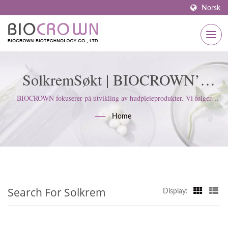
Norsk
SolkremSøkt | BIOCROWN’s
Avansert Produksjon: Renrom,
BIOCROWN fokuserer på utvikling av hudpleieprodukter. Vi følger
ISO22716 og standarder for gode produksjonsmetoder (GMP);
RO-Systemer Og Kvalitetskontroll
Home
opprettholder en streng holdning for å tilfredsstille kundens
forventninger.
Search For Solkrem
Display: