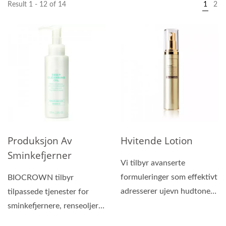
Result 1 - 12 of 14
1
2
Produksjon Av
Hvitende Lotion
Sminkefjerner
Vi tilbyr avanserte
formuleringer som effektivt
BIOCROWN tilbyr
adresserer ujevn hudtone
tilpassede tjenester for
og forhindrer
sminkefjernere, renseoljer,
melaninakkumulering,...
balsamer og geler. Våre...