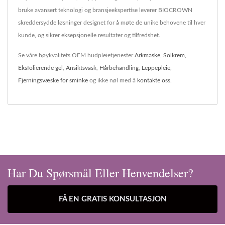
bruke avansert teknologi og bransjeekspertise leverer BIOCROWN
skreddersydde løsninger designet for å møte de unike behovene til hver
kunde, og sikrer eksepsjonelle resultater og tilfredshet.
Se våre høykvalitets OEM hudpleietjenester
Arkmaske
,
Solkrem
,
Eksfolierende gel
,
Ansiktsvask
,
Hårbehandling
,
Leppepleie
,
Fjerningsvæske for sminke
og ikke nøl med å
kontakte oss
.
Har Du Spørsmål Eller Henvendelser?
FÅ EN GRATIS KONSULTASJON