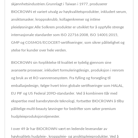
skjønnhetsindustrien.Grunnlagt i Taiwan i 1977, produserer
BIOCROWN et variert utvalg av høykvalitetsprodukter, inkludert serum,
ansiktsmasker, kroppsskrubb, kollagenkremer og intime
pleieløsninger.Alle Solkrem produkter er utviklet for å oppfylle strenge
internasjonale standarder som ISO 22716:2008, ISO 14001:2015,
GMP og COSMOS/ECOCERT-sertifiseringer, som sikrer pålitelighet og
ytelse for kunder over hele verden.
BIOCROWN sin forpliktelse til kvalitet er tydelig gjennom sine
avanserte prosesser, inkludert formuleringdesign, produksjon i renrom
og bruk av et RO-vannrensesystem. Fra fylling og forsegling til
emballasjedesign, følger hvert trinn globale sertifiseringer som HALAL,
EU PIF og US Federal 209D-standarder. Ved å kombinere tiår med
ekspertise med banebrytende teknologi, fortsetter BIOCROWN å tilby
pålitelige multi-beauty løsninger for bedrifter som søker premium
hudpleieproduksjonstjenester.
I over 49 år har BIOCROWN vært en ledende leverandør av
høykvalitets hudpleie-, kropppleie- og ansiktspleieprodukter. Ved å