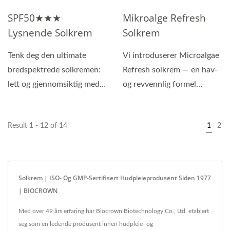
SPF50★★★
Mikroalge Refresh
Lysnende Solkrem
Solkrem
Tenk deg den ultimate
Vi introduserer Microalgae
bredspektrede solkremen:
Refresh solkrem — en hav-
lett og gjennomsiktig med
og revvennlig formel
SPF 50 beskyttelse....
beriket med kraftige...
Result 1 - 12 of 14
1
2
Solkrem | ISO- Og GMP-Sertifisert Hudpleieprodusent Siden 1977
| BIOCROWN
Med over 49 års erfaring har Biocrown Biotechnology Co., Ltd. etablert
seg som en ledende produsent innen hudpleie- og