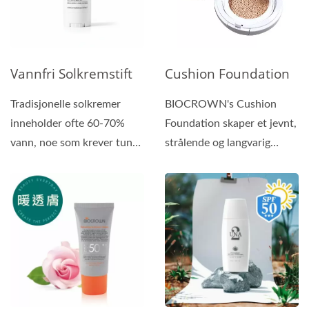
Vannfri Solkremstift
Cushion Foundation
Tradisjonelle solkremer
BIOCROWN's Cushion
inneholder ofte 60-70%
Foundation skaper et jevnt,
vann, noe som krever tunge
strålende og langvarig
emulgatorer og
lerret for et polert...
konserveringsmidler....