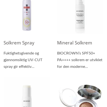
Solkrem Spray
Mineral Solkrem
Fuktighetsgivende og
BIOCROWN’s SPF50+
gjennomsiktig UV-CUT
PA++++ solkrem er utviklet
spray gir effektiv
for den moderne
beskyttelse mot solens
forbrukeren som krever
ultrafiolette...
høy...