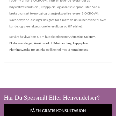
I over 49 år har BIOCROWN vært en ledende leverandør av
høykvalitets hudpleie-, kropppleie- og ansiktspleieprodukter. Ved å
bruke avansert teknologi og bransjeekspertise leverer BIOCROWN
skreddersydde løsninger designet for å møte de unike behovene til hver
kunde, og sikrer eksepsjonelle resultater og tilfredshet.
Se våre høykvalitets OEM hudpleietjenester
Arkmaske
,
Solkrem
,
Eksfolierende gel
,
Ansiktsvask
,
Hårbehandling
,
Leppepleie
,
Fjerningsvæske for sminke
og ikke nøl med å
kontakte oss
.
Har Du Spørsmål Eller Henvendelser?
FÅ EN GRATIS KONSULTASJON