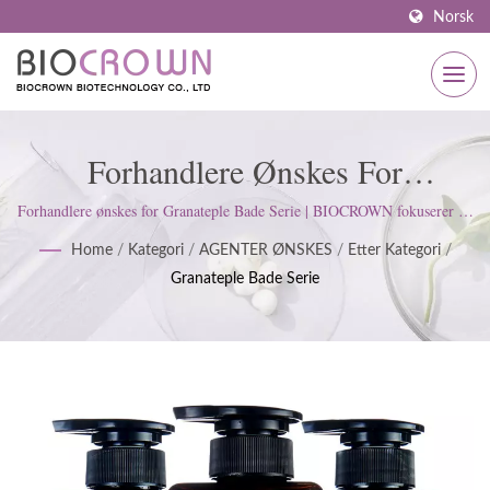
Norsk
Forhandlere Ønskes For
Granateple Bade Serie | ISO &
Forhandlere ønskes for Granateple Bade Serie | BIOCROWN fokuserer på
å utvikle hudpleieprodukter. Vi følger ISO22716 og Good Manufacturing
GMP Sertifisert
Home
/
Kategori
/
AGENTER ØNSKES
/
Etter Kategori
/
Practices (GMP) standarder; opprettholder en streng holdning for å
Granateple Bade Serie
tilfredsstille kundens forventninger.
Hudpleieprodusent Siden 1977 |
BIOCROWN