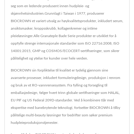
seg som en ledende produsent innen hudpleie- og
skjønnhetsindustrien.Grunnlagt i Taiwan i 1977, produserer
BIOCROWN et variert utvalg av høykvalitetsprodukter, inkludert serum,
ansiktsmasker, kroppsskrubb, kollagenkremer og intime
pleieløsninger.Alle Granateple Bade Serie produkter er utviklet for å
oppfylle strenge internasjonale standarder som ISO 22716:2008, ISO
14001:2015, GMP og COSMOS/ECOCERT-sertifiseringer, som sikrer
pålitelighet og ytelse for kunder over hele verden.
BIOCROWN sin forpliktelse til kvalitet er tydelig gjennom sine
avanserte prosesser, inkludert formuleringdesign, produksjon i renrom
og bruk av et RO-vannrensesystem. Fra fylling og forsegling til
emballasjedesign, følger hvert trinn globale sertifiseringer som HALAL,
EU PIF og US Federal 209D-standarder. Ved å kombinere tiår med
ekspertise med banebrytende teknologi, fortsetter BIOCROWN å tilby
pålitelige multi-beauty løsninger for bedrifter som søker premium
hudpleieproduksjonstjenester.