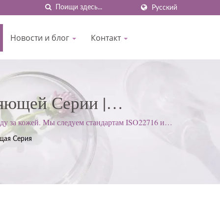
Русский
Новости и блог
Контакт
яющей Серии |
ходу За Кожей ISO И
у за кожей. Мы следуем стандартам ISO22716 и
етворения ожиданий клиентов.
N
щая Серия