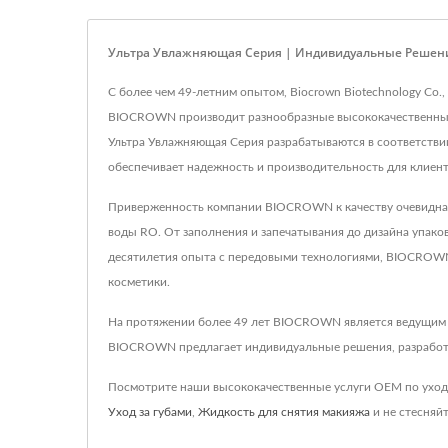
Ультра Увлажняющая Серия | Индивидуальные Решения 
С более чем 49-летним опытом, Biocrown Biotechnology Co.,
BIOCROWN производит разнообразные высококачественные п
Ультра Увлажняющая Серия разрабатываются в соответств
обеспечивает надежность и производительность для клиент
Приверженность компании BIOCROWN к качеству очевидна б
воды RO. От заполнения и запечатывания до дизайна упако
десятилетия опыта с передовыми технологиями, BIOCROWN
косметики.
На протяжении более 49 лет BIOCROWN является ведущим п
BIOCROWN предлагает индивидуальные решения, разработан
Посмотрите наши высококачественные услуги OEM по уход
Уход за губами
,
Жидкость для снятия макияжа
и не стесняй