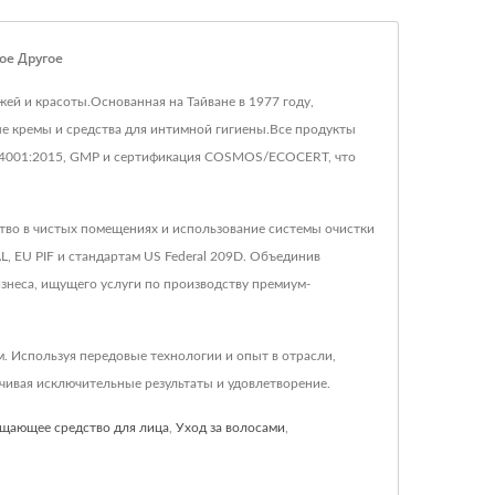
ое Другое
жей и красоты.Основанная на Тайване в 1977 году,
е кремы и средства для интимной гигиены.Все продукты
O 14001:2015, GMP и сертификация COSMOS/ECOCERT, что
тво в чистых помещениях и использование системы очистки
, EU PIF и стандартам US Federal 209D. Объединив
неса, ищущего услуги по производству премиум-
 Используя передовые технологии и опыт в отрасли,
ивая исключительные результаты и удовлетворение.
щающее средство для лица
,
Уход за волосами
,