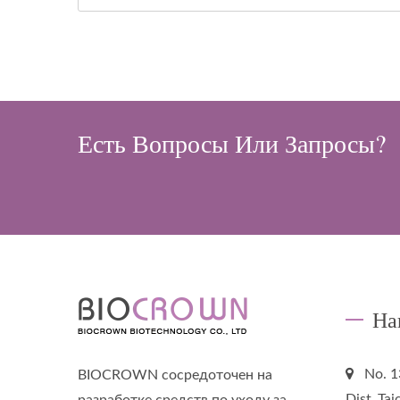
Есть Вопросы Или Запросы?
На
No. 1
BIOCROWN сосредоточен на
Dist.,Ta
разработке средств по уходу за