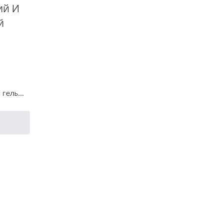
ий И
й
гель...