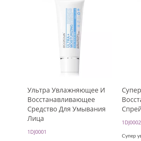
Капсулы С Маслом Для
Мас
Обновления
Ультра Увлажняющее И
Супе
Восстанавливающее
Восс
Средство Для Умывания
Спре
Лица
1DJ0002
1DJ0001
Супер 