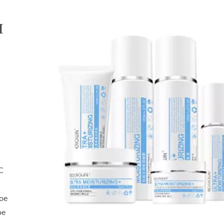
я
а
С
ое
ое