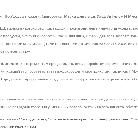
По Уходу За Кожей: Сыворотки, Маски Для Лица, Уход За Телом И Мног
 Ltd. зарекомендовала себя как ведущий производитель в индустрии ухода за ко
родукты, включая сыворотки, маски для лица, скрабы для тела, коллагеновы
ии с жесткими международными стандартами, такими как ISO 22716:2008, IS
ов по всему миру.
лагодаря ее современным процессам, включая разработку формул, производс
вки, каждый этап соответствует международным сертификатам, таким как HALAL
 продолжает предоставлять надежные многофункциональные решения для биз
оставщиком высококачественной косметики для кожи, ухода за телом и лицом.
ные для удовлетворения уникальных потребностей каждого клиента, обеспеч
у за кожей
Маска для лица
,
Солнцезащитный крем
,
Эксполиирующий гель
,
Очи
тесь
Связаться с нами
.