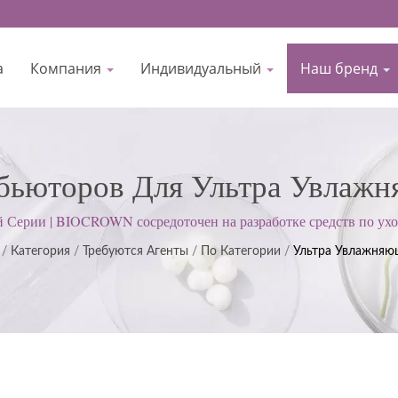
а
Компания
Индивидуальный
Наш бренд
ьюторов Для Ультра Увлажн
Производитель Средств По У
Серии | BIOCROWN сосредоточен на разработке средств по уход
 практики (GMP); придерживаемся строгого подхода для удовл
GMP С 1977 Года | BIOCROW
/
Категория
/
Требуются Агенты
/
По Категории
/
Ультра Увлажняю