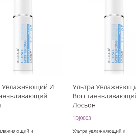
ка Из Биоцеллюлозы
Капсулы С Маслом 
Обновления
р Увлажняющий И
Ультра Увлажняющ
танавливающий
Восстанавливающи
й
Лосьон
1DJ0003
увлажняющий и
Ультра увлажняющий и