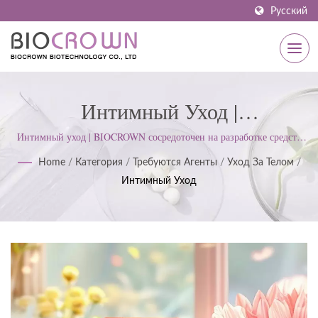
Русский
Интимный Уход |
Сертифицированный
Интимный уход | BIOCROWN сосредоточен на разработке средств
по уходу за кожей. Мы следуем стандартам ISO22716 и надлежащей
Производитель Средств По
Home
/
Категория
/
Требуются Агенты
/
Уход За Телом
/
производственной практики (GMP); придерживаемся строгого
Интимный Уход
подхода для удовлетворения ожиданий клиентов.
Уходу За Кожей ISO И GMP С
1977 Года | BIOCROWN