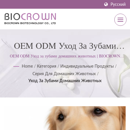
Русский
OEM ODM Уход За Зубами
Домашних Животных |
OEM ODM Уход за зубами домашних животных | BIOCROWN
сосредоточен на разработке средств по уходу за кожей. Мы следуем
Сертифицированный
Home
/
Категория
/
Индивидуальные Продукты
/
стандартам ISO22716 и надлежащей производственной практики
Серия Для Домашних Животных
/
(GMP); придерживаемся строгого подхода для удовлетворения
Производитель Средств По
Уход За Зубами Домашних Животных
ожиданий клиентов.
Уходу За Кожей ISO И GMP С
1977 Года | BIOCROWN