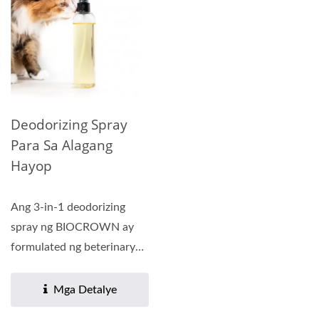
Deodorizing Spray
Para Sa Alagang
Hayop
Ang 3-in-1 deodorizing
spray ng BIOCROWN ay
formulated ng beterinaryo.
Ito ay nag-aalis ng amoy,...
Mga Detalye