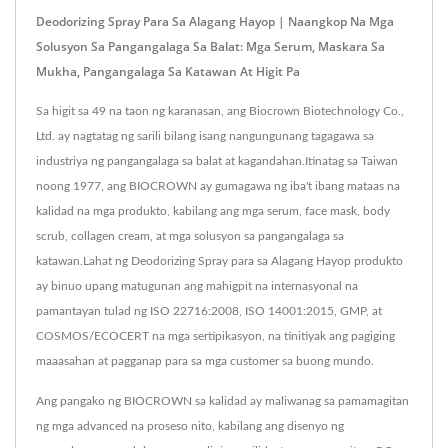
Deodorizing Spray Para Sa Alagang Hayop | Naangkop Na Mga
Solusyon Sa Pangangalaga Sa Balat: Mga Serum, Maskara Sa
Mukha, Pangangalaga Sa Katawan At Higit Pa
Sa higit sa 49 na taon ng karanasan, ang Biocrown Biotechnology Co.,
Ltd. ay nagtatag ng sarili bilang isang nangungunang tagagawa sa
industriya ng pangangalaga sa balat at kagandahan.Itinatag sa Taiwan
noong 1977, ang BIOCROWN ay gumagawa ng iba't ibang mataas na
kalidad na mga produkto, kabilang ang mga serum, face mask, body
scrub, collagen cream, at mga solusyon sa pangangalaga sa
katawan.Lahat ng Deodorizing Spray para sa Alagang Hayop produkto
ay binuo upang matugunan ang mahigpit na internasyonal na
pamantayan tulad ng ISO 22716:2008, ISO 14001:2015, GMP, at
COSMOS/ECOCERT na mga sertipikasyon, na tinitiyak ang pagiging
maaasahan at pagganap para sa mga customer sa buong mundo.
Ang pangako ng BIOCROWN sa kalidad ay maliwanag sa pamamagitan
ng mga advanced na proseso nito, kabilang ang disenyo ng