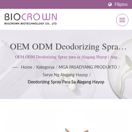
Filipino
OEM ODM Deodorizing Spray
Para Sa Alagang Hayop | ISO &
OEM ODM Deodorizing Spray para sa Alagang Hayop | Ang
BIOCROWN ay nakatuon sa pagbuo ng mga produkto sa pangangalaga
GMP Certified Skincare
Home
/
Kategorya
/
MGA PASADYANG PRODUKTO
/
ng balat. Sinusunod namin ang ISO22716 at mga Pamantayan ng
Serye Ng Alagang Hayop
/
Magandang Praktis sa Paggawa (GMP); pinapanatili ang isang mahigpit
Manufacturer Since 1977 |
Deodorizing Spray Para Sa Alagang Hayop
na saloobin upang masiyahan ang mga inaasahan ng customer.
BIOCROWN