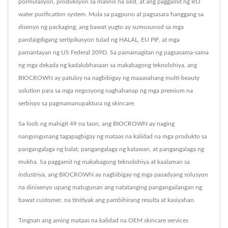
pormulasyon, produksyon sa malinis na silid, at ang paggamit ng RO
water purification system. Mula sa pagpuno at pagsasara hanggang sa
disenyo ng packaging, ang bawat yugto ay sumusunod sa mga
pandaigdigang sertipikasyon tulad ng HALAL, EU PIF, at mga
pamantayan ng US Federal 209D. Sa pamamagitan ng pagsasama-sama
ng mga dekada ng kadalubhasaan sa makabagong teknolohiya, ang
BIOCROWN ay patuloy na nagbibigay ng maaasahang multi-beauty
solution para sa mga negosyong naghahanap ng mga premium na
serbisyo sa pagmamanupaktura ng skincare.
Sa loob ng mahigit 49 na taon, ang BIOCROWN ay naging
nangungunang tagapagbigay ng mataas na kalidad na mga produkto sa
pangangalaga ng balat, pangangalaga ng katawan, at pangangalaga ng
mukha. Sa paggamit ng makabagong teknolohiya at kaalaman sa
industriya, ang BIOCROWN ay nagbibigay ng mga pasadyang solusyon
na dinisenyo upang matugunan ang natatanging pangangailangan ng
bawat customer, na tinitiyak ang pambihirang resulta at kasiyahan.
Tingnan ang aming mataas na kalidad na OEM skincare services