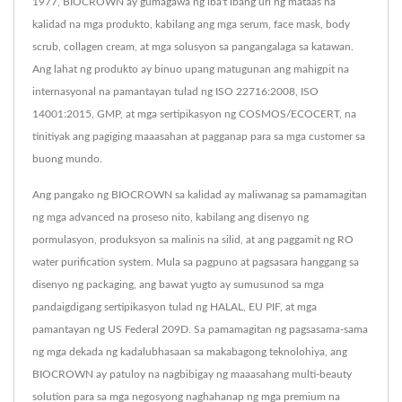
1977, BIOCROWN ay gumagawa ng iba't ibang uri ng mataas na
kalidad na mga produkto, kabilang ang mga serum, face mask, body
scrub, collagen cream, at mga solusyon sa pangangalaga sa katawan.
Ang lahat ng produkto ay binuo upang matugunan ang mahigpit na
internasyonal na pamantayan tulad ng ISO 22716:2008, ISO
14001:2015, GMP, at mga sertipikasyon ng COSMOS/ECOCERT, na
tinitiyak ang pagiging maaasahan at pagganap para sa mga customer sa
buong mundo.
Ang pangako ng BIOCROWN sa kalidad ay maliwanag sa pamamagitan
ng mga advanced na proseso nito, kabilang ang disenyo ng
pormulasyon, produksyon sa malinis na silid, at ang paggamit ng RO
water purification system. Mula sa pagpuno at pagsasara hanggang sa
disenyo ng packaging, ang bawat yugto ay sumusunod sa mga
pandaigdigang sertipikasyon tulad ng HALAL, EU PIF, at mga
pamantayan ng US Federal 209D. Sa pamamagitan ng pagsasama-sama
ng mga dekada ng kadalubhasaan sa makabagong teknolohiya, ang
BIOCROWN ay patuloy na nagbibigay ng maaasahang multi-beauty
solution para sa mga negosyong naghahanap ng mga premium na