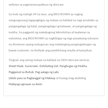
serbisyo sa pagmamanupaktura ng skincare.
Sa loob ng mahigit 49 na taon, ang BIOCROWN ay naging
nangungunang tagapagbigay ng mataas na kalidad na mga produkto sa
pangangalaga ng balat, pangangalaga ng katawan, at pangangalaga ng
mukha. Sa paggamit ng makabagong teknolohiya at kaalaman sa
industriya, ang BIOCROWN ay nagbibigay ng mga pasadyang solusyon
na dinisenyo upang matugunan ang natatanging pangangailangan ng
bawat customer, na tinitiyak ang pambihirang resulta at kasiyahan.
Tingnan ang aming mataas na kalidad na OEM skincare services
Sheet Mask
,
Sunscreen
,
Exfoliating Gel
,
Panghugas ng Mukha
,
Paggamot sa Buhok
,
Pag-aalaga ng Labi
,
Likido para sa Pagtanggal ng Makeup
at huwag mag-atubiling
Makipag-ugnayan sa Amin
.