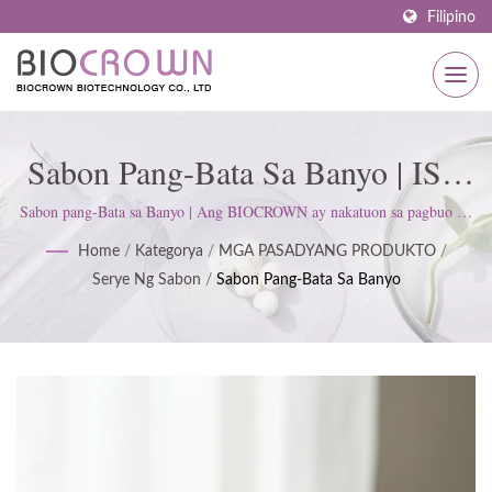
Filipino
Sabon Pang-Bata Sa Banyo | ISO
& GMP Certified Skincare
Sabon pang-Bata sa Banyo | Ang BIOCROWN ay nakatuon sa pagbuo ng
mga produkto sa pangangalaga ng balat. Sinusunod namin ang ISO22716
Manufacturer Since 1977 |
Home
/
Kategorya
/
MGA PASADYANG PRODUKTO
/
at mga Pamantayan ng Magandang Praktis sa Paggawa (GMP);
Serye Ng Sabon
/
Sabon Pang-Bata Sa Banyo
pinapanatili ang isang mahigpit na saloobin upang masiyahan ang mga
BIOCROWN
inaasahan ng customer.