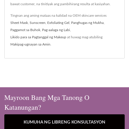
bawat customer, na tinitiyak ang pambihirang resulta at kasiyahan.
Tingnan ang aming mataas na kalidad na OEM skincare services
Sheet Mask
,
Sunscreen
,
Exfoliating Gel
,
Panghugas ng Mukha
,
Paggamot sa Buhok
,
Pag-aalaga ng Labi
,
Likido para sa Pagtanggal ng Makeup
at huwag mag-atubiling
Makipag-ugnayan sa Amin
.
Mayroon Bang Mga Tanong O
Katanungan?
KUMUHA NG LIBRENG KONSULTASYON