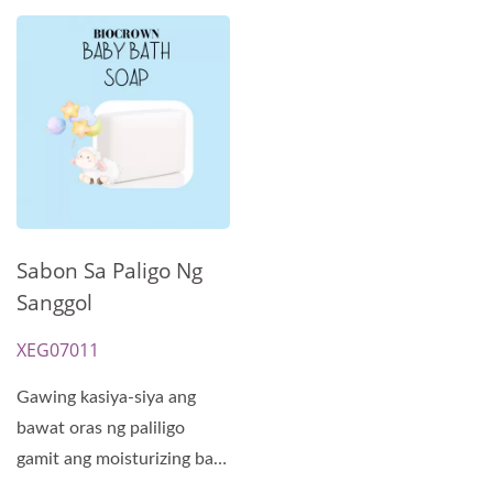
Sabon Sa Paligo Ng
Sanggol
XEG07011
Gawing kasiya-siya ang
bawat oras ng paliligo
gamit ang moisturizing bath
soap ng BIOCROWN,...