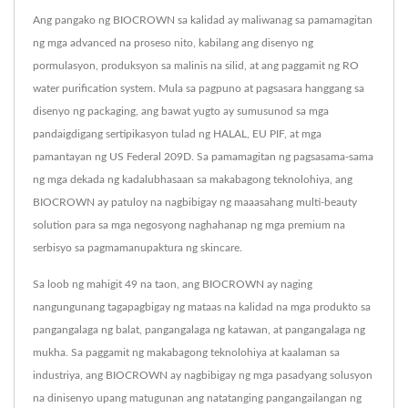
Ang pangako ng BIOCROWN sa kalidad ay maliwanag sa pamamagitan
ng mga advanced na proseso nito, kabilang ang disenyo ng
pormulasyon, produksyon sa malinis na silid, at ang paggamit ng RO
water purification system. Mula sa pagpuno at pagsasara hanggang sa
disenyo ng packaging, ang bawat yugto ay sumusunod sa mga
pandaigdigang sertipikasyon tulad ng HALAL, EU PIF, at mga
pamantayan ng US Federal 209D. Sa pamamagitan ng pagsasama-sama
ng mga dekada ng kadalubhasaan sa makabagong teknolohiya, ang
BIOCROWN ay patuloy na nagbibigay ng maaasahang multi-beauty
solution para sa mga negosyong naghahanap ng mga premium na
serbisyo sa pagmamanupaktura ng skincare.
Sa loob ng mahigit 49 na taon, ang BIOCROWN ay naging
nangungunang tagapagbigay ng mataas na kalidad na mga produkto sa
pangangalaga ng balat, pangangalaga ng katawan, at pangangalaga ng
mukha. Sa paggamit ng makabagong teknolohiya at kaalaman sa
industriya, ang BIOCROWN ay nagbibigay ng mga pasadyang solusyon
na dinisenyo upang matugunan ang natatanging pangangailangan ng