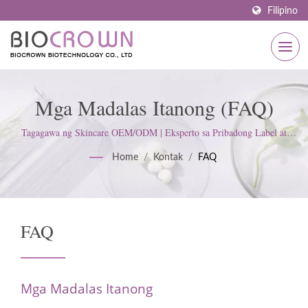
Filipino
Mga Madalas Itanong (FAQ)
Tagagawa ng Skincare OEM/ODM | Eksperto sa Pribadong Label at
Pasadyang Pormulasyon – BIOCROWN
Home
/
Kontak
/
FAQ
FAQ
Mga Madalas Itanong