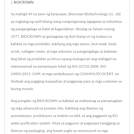
| BIOCROWN
Sa mahigit 49 na taon ng karanasan, Biocrown Biotechnology Co., Ltd.
ay nagtatag ng sarili bilang isang nangungunang tagagawa sa industriya
ng pangangalaga sa balat at kagandahan. Itinatag sa Taiwan noong
1977, BIOCROWN ay gumagawa ng iba't ibang uri ng mataas na
kalidad na mga produkto, kabilang ang mga serum, face mask, body
scrub, collagen cream, at mga solusyon sa pangangalaga sa katawan.
Ang lahat ng produkto ay binuo upang matugunan ang mahigpit na
internasyonal na pamantayan tulad ng ISO 22716:2008, ISO
14001:2015, GMP, at mga sertipikasyon ng COSMOS/ECOCERT, na
tinitiyak ang pagiging maaasahan at pagganap para sa mga customer sa
buong mundo.
Ang pangako ng BIOCROWN sa kalidad ay maliwanag sa pamamagitan
ng mga advanced na proseso nito, kabilang ang disenyo ng
pormulasyon, produksyon sa malinis na silid, at ang paggamit ng RO
water purification system. Mula sa pagpuno at pagsasara hanggang sa
disenyo ng packaging, ang bawat yugto ay sumusunod sa mga