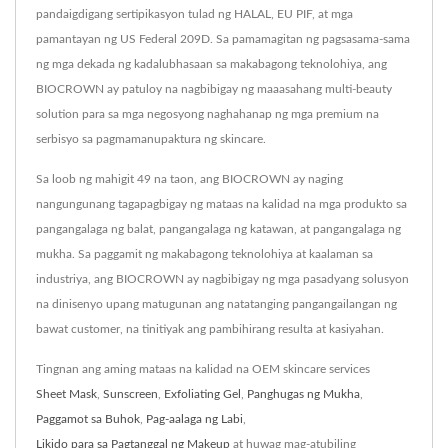
pandaigdigang sertipikasyon tulad ng HALAL, EU PIF, at mga
pamantayan ng US Federal 209D. Sa pamamagitan ng pagsasama-sama
ng mga dekada ng kadalubhasaan sa makabagong teknolohiya, ang
BIOCROWN ay patuloy na nagbibigay ng maaasahang multi-beauty
solution para sa mga negosyong naghahanap ng mga premium na
serbisyo sa pagmamanupaktura ng skincare.
Sa loob ng mahigit 49 na taon, ang BIOCROWN ay naging
nangungunang tagapagbigay ng mataas na kalidad na mga produkto sa
pangangalaga ng balat, pangangalaga ng katawan, at pangangalaga ng
mukha. Sa paggamit ng makabagong teknolohiya at kaalaman sa
industriya, ang BIOCROWN ay nagbibigay ng mga pasadyang solusyon
na dinisenyo upang matugunan ang natatanging pangangailangan ng
bawat customer, na tinitiyak ang pambihirang resulta at kasiyahan.
Tingnan ang aming mataas na kalidad na OEM skincare services
Sheet Mask
,
Sunscreen
,
Exfoliating Gel
,
Panghugas ng Mukha
,
Paggamot sa Buhok
,
Pag-aalaga ng Labi
,
Likido para sa Pagtanggal ng Makeup
at huwag mag-atubiling