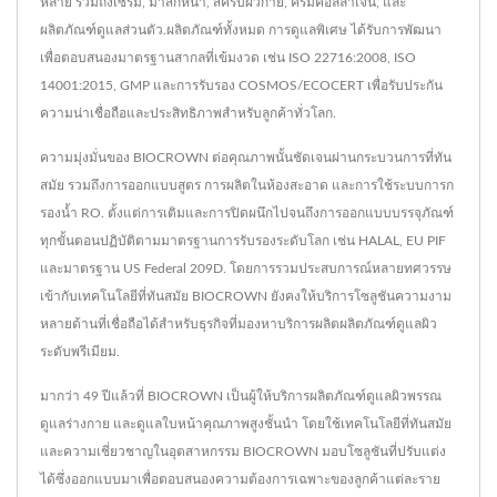
หลาย รวมถึงเซรั่ม, มาสก์หน้า, สครับผิวกาย, ครีมคอลลาเจน, และ
ผลิตภัณฑ์ดูแลส่วนตัว.ผลิตภัณฑ์ทั้งหมด การดูแลพิเศษ ได้รับการพัฒนา
เพื่อตอบสนองมาตรฐานสากลที่เข้มงวด เช่น ISO 22716:2008, ISO
14001:2015, GMP และการรับรอง COSMOS/ECOCERT เพื่อรับประกัน
ความน่าเชื่อถือและประสิทธิภาพสำหรับลูกค้าทั่วโลก.
ความมุ่งมั่นของ BIOCROWN ต่อคุณภาพนั้นชัดเจนผ่านกระบวนการที่ทัน
สมัย รวมถึงการออกแบบสูตร การผลิตในห้องสะอาด และการใช้ระบบการก
รองน้ำ RO. ตั้งแต่การเติมและการปิดผนึกไปจนถึงการออกแบบบรรจุภัณฑ์
ทุกขั้นตอนปฏิบัติตามมาตรฐานการรับรองระดับโลก เช่น HALAL, EU PIF
และมาตรฐาน US Federal 209D. โดยการรวมประสบการณ์หลายทศวรรษ
เข้ากับเทคโนโลยีที่ทันสมัย BIOCROWN ยังคงให้บริการโซลูชันความงาม
หลายด้านที่เชื่อถือได้สำหรับธุรกิจที่มองหาบริการผลิตผลิตภัณฑ์ดูแลผิว
ระดับพรีเมียม.
มากว่า 49 ปีแล้วที่ BIOCROWN เป็นผู้ให้บริการผลิตภัณฑ์ดูแลผิวพรรณ
ดูแลร่างกาย และดูแลใบหน้าคุณภาพสูงชั้นนำ โดยใช้เทคโนโลยีที่ทันสมัย
และความเชี่ยวชาญในอุตสาหกรรม BIOCROWN มอบโซลูชันที่ปรับแต่ง
ได้ซึ่งออกแบบมาเพื่อตอบสนองความต้องการเฉพาะของลูกค้าแต่ละราย