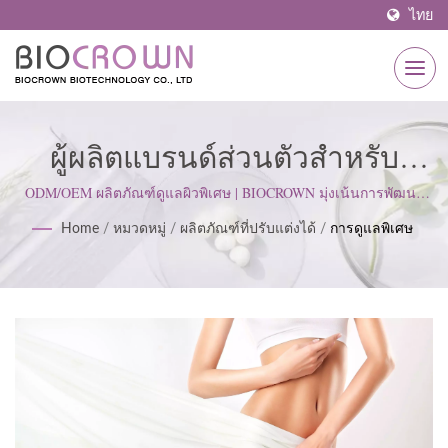
ไทย
ผู้ผลิตแบรนด์ส่วนตัวสำหรับ
ผลิตภัณฑ์ดูแลผิวพิเศษ | ผู้ผลิต
ODM/OEM ผลิตภัณฑ์ดูแลผิวพิเศษ | BIOCROWN มุ่งเน้นการพัฒนา
ผลิตภัณฑ์ดูแลผิว เราปฏิบัติตามมาตรฐาน ISO22716 และหลักการผลิต
ผลิตภัณฑ์ดูแลผิวที่ได้รับการ
Home
/
หมวดหมู่
/
ผลิตภัณฑ์ที่ปรับแต่งได้
/
การดูแลพิเศษ
ที่ดี (GMP) โดยยึดมั่นในทัศนคติที่เข้มงวดเพื่อตอบสนองความคาดหวัง
ของลูกค้า.
รับรอง ISO & GMP ตั้งแต่ปี 1977
| BIOCROWN