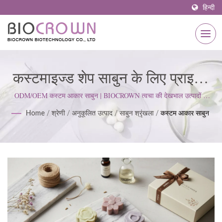
हिन्दी
कस्टमाइज्ड शेप साबुन के लिए प्राइवेट
लेबल निर्माता | ISO & GMP प्रमाणित
ODM/OEM कस्टम आकार साबुन | BIOCROWN त्वचा की देखभाल उत्पादों के
विकास पर ध्यान केंद्रित करता है। हम ISO22716 और गुड मैन्युफैक्चरिंग प्रैक्टिसेज
स्किनकेयर निर्माता 1977 से |
Home
/
श्रेणी
/
अनुकूलित उत्पाद
/
साबुन श्रृंखला
/
कस्टम आकार साबुन
(GMP) मानकों का पालन करते हैं; ग्राहक की अपेक्षाओं को पूरा करने के लिए एक सख्त
दृष्टिकोण बनाए रखते हैं।
BIOCROWN