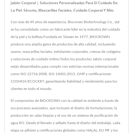
Jabón Corporal | Soluciones Personalizadas Para El Cuidado De
La Piel: Sérums, Mascarillas Faciales, Cuidado Corporal Y Más
Con más de 49 años de experiencia, Biocrown Biotechnology Co., Ltd.
se ha consolidado como un fabricante líder en la industria del cuidado
de la piel y la belleza.Fundada en Taiwán en 1977, BIOCROWN
produce una amplia gama de productos de alta calidad, incluyendo
sueros, mascarillas faciales, exfoliantes corporales, cremas de colágeno
y soluciones de cuidado íntimo.Todos los productos Jabón corporal
están desarrollados para cumplir con estrictas normas internacionales
como ISO 22716:2008, ISO 14001:2015, GMP y certificaciones
COSMOS/ECOCERT, garantizando fiabilidad y rendimiento para los
clientes en todo el mundo.
El compromiso de BIOCROWN con la calidad es evidente a través de
sus procesos avanzados, que incluyen el diseño de formulaciones, la
producción en salas limpias y el uso de un sistema de purificación de
agua RO. Desde el llenado y sellado hasta el diseño del embalaje, cada
etapa se adhiere a certificaciones globales como HALAL, EU PIF y los