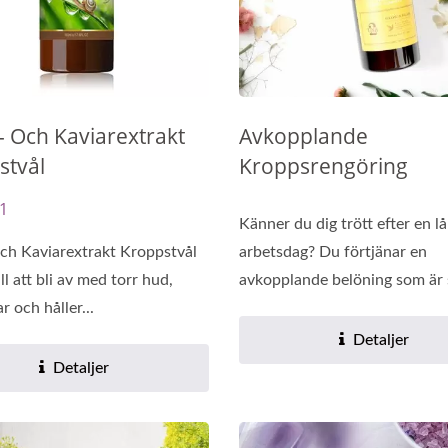
- Och Kaviarextrakt
Avkopplande
io-Cellulosa Arkmask
Förnyelseolja Kapsl
stvål
Kroppsrengöring
1
Känner du dig trött efter en l
och Kaviarextrakt Kroppstvål
arbetsdag? Du förtjänar en
ill att bli av med torr hud,
avkopplande belöning som är s
r och håller...
Detaljer
Detaljer