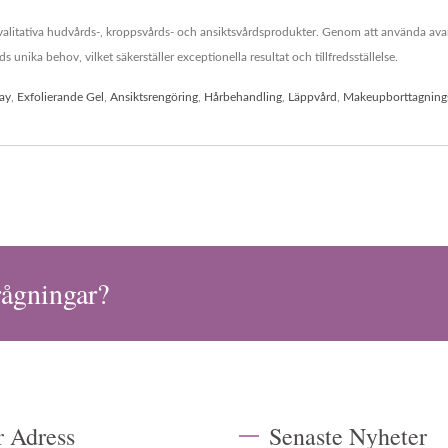
valitativa hudvårds-, kroppsvårds- och ansiktsvårdsprodukter. Genom att använda a
unika behov, vilket säkerställer exceptionella resultat och tillfredsställelse.
ay
,
Exfolierande Gel
,
Ansiktsrengöring
,
Hårbehandling
,
Läppvård
,
Makeupborttagning
rågningar?
r Adress
Senaste Nyheter