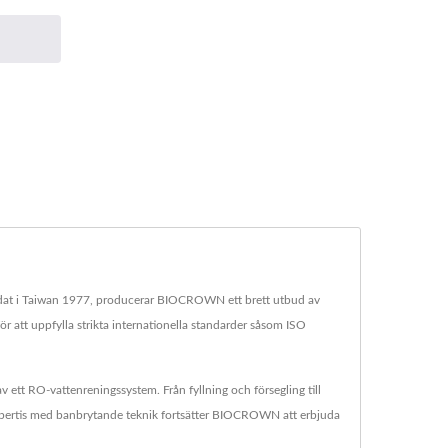
undat i Taiwan 1977, producerar BIOCROWN ett brett utbud av
r att uppfylla strikta internationella standarder såsom ISO
tt RO-vattenreningssystem. Från fyllning och försegling till
expertis med banbrytande teknik fortsätter BIOCROWN att erbjuda