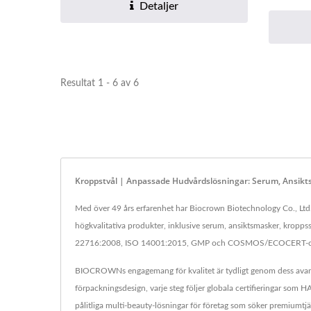
Detaljer
Resultat 1 - 6 av 6
Kroppstvål | Anpassade Hudvårdslösningar: Serum, Ansik
Med över 49 års erfarenhet har Biocrown Biotechnology Co., Ltd
högkvalitativa produkter, inklusive serum, ansiktsmasker, kropps
22716:2008, ISO 14001:2015, GMP och COSMOS/ECOCERT-certifieri
BIOCROWNs engagemang för kvalitet är tydligt genom dess avancer
förpackningsdesign, varje steg följer globala certifieringar s
pålitliga multi-beauty-lösningar för företag som söker premiumt