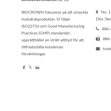
No. 1
BIOCROWN fokuserar på att utveckla
Dist.,Ta
hudvårdsprodukter. Vi följer
ISO22716 och Good Manufacturing
886-
Practices (GMP) standarder;
886
upprätthåller en strikt attityd för att
tillfredsställa kundernas
tra
förväntningar.