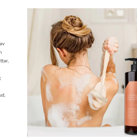
av
h
ttar,
g
ud,