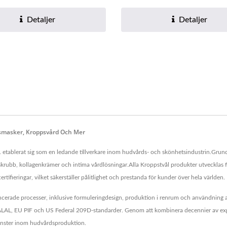
kroppstvål....
Detaljer
Detaljer
tsmasker, Kroppsvård Och Mer
. etablerat sig som en ledande tillverkare inom hudvårds- och skönhetsindustrin.Gr
skrubb, kollagenkrämer och intima vårdlösningar.Alla Kroppstvål produkter utvecklas fö
ngar, vilket säkerställer pålitlighet och prestanda för kunder över hela världen.
ade processer, inklusive formuleringdesign, produktion i renrum och användning av e
om HALAL, EU PIF och US Federal 209D-standarder. Genom att kombinera decennier av 
jänster inom hudvårdsproduktion.