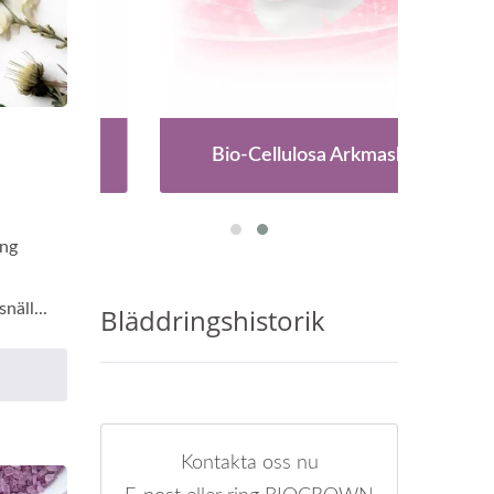
ar
Bio-Cellulosa Arkmask
ång
näll...
Bläddringshistorik
Kontakta oss nu