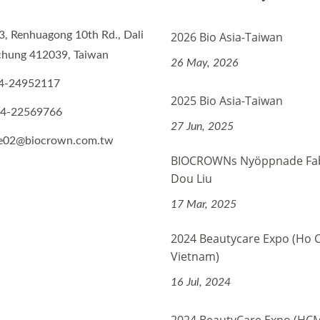
3, Renhuagong 10th Rd., Dali
2026 Bio Asia-Taiwan
ichung 412039, Taiwan
26 May, 2026
4-24952117
2025 Bio Asia-Taiwan
-4-22569766
27 Jun, 2025
de02@biocrown.com.tw
BIOCROWNs Nyöppnade Fabr
Dou Liu
17 Mar, 2025
2024 Beautycare Expo (Ho 
Vietnam)
16 Jul, 2024
2024 BeautyCare Expo (HC