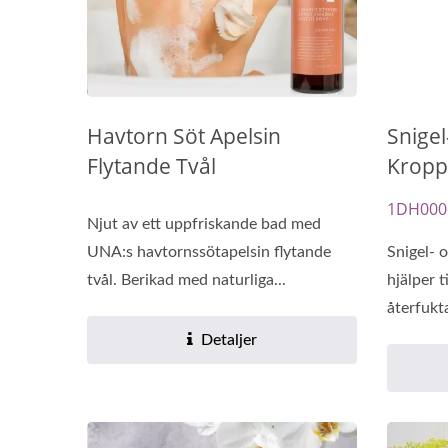
Havtorn Söt Apelsin
Snigel
Förnyelseolja Kapslar
B
Flytande Tvål
Kropp
1DH000
Njut av ett uppfriskande bad med
UNA:s havtornssötapelsin flytande
Snigel- 
tvål. Berikad med naturliga...
hjälper t
återfukta
Detaljer