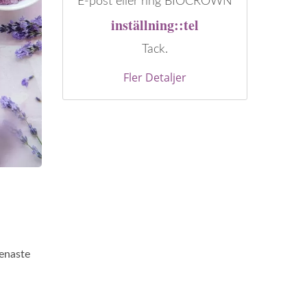
E-post eller ring BIOCROWN
inställning::tel
Tack.
Fler Detaljer
senaste