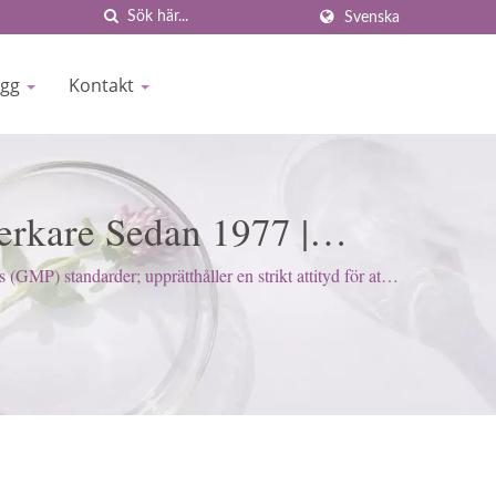
Svenska
ogg
Kontakt
erkare Sedan 1977 |
P) standarder; upprätthåller en strikt attityd för att