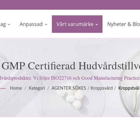
tag
Anpassad
Vårt varumärke
Nyheter & Bl
 GMP Certifierad Hudvårdstillv
BIOCROWN
rdsprodukter. Vi följer ISO22716 och Good Manufacturing Practices (GM
tillfredsställa kundernas förväntningar.
Home
/
Kategori
/
AGENTER SÖKES
/
Kroppsvård
/
Kroppstvål