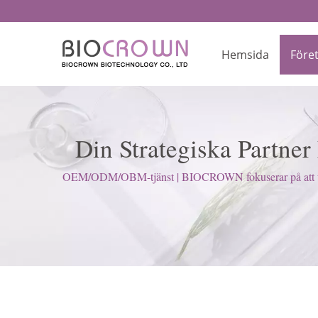
Hemsida
Före
Din Strategiska Partn
Tillverkni
OEM/ODM/OBM-tjänst | BIOCROWN fokuserar på att utveckl