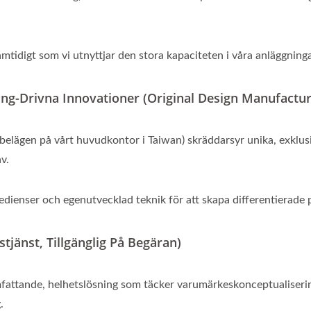
mtidigt som vi utnyttjar den stora kapaciteten i våra anläggninga
ing-Drivna Innovationer (Original Design Manufactur
belägen på vårt huvudkontor i Taiwan) skräddarsyr unika, exklus
v.
edienser och egenutvecklad teknik för att skapa differentierad
jänst, Tillgänglig På Begäran)
attande, helhetslösning som täcker varumärkeskonceptualisering
.