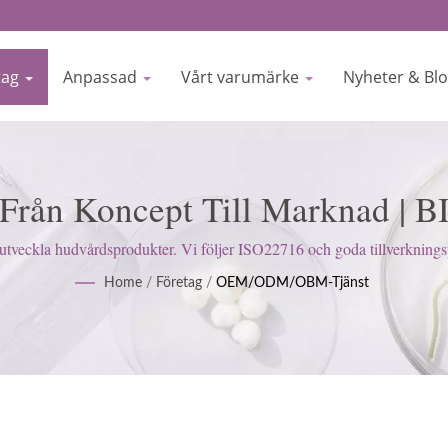
tag
Anpassad
Vårt varumärke
Nyheter & Bl
er Från Koncept Till Marknad 
ng: Renrum, RO-System & Kvalit
a hudvårdsprodukter. Vi följer ISO22716 och goda tillverkningspraxi
att tillfredsställa kundernas förväntningar.
Home
/
Företag
/
OEM/ODM/OBM-Tjänst