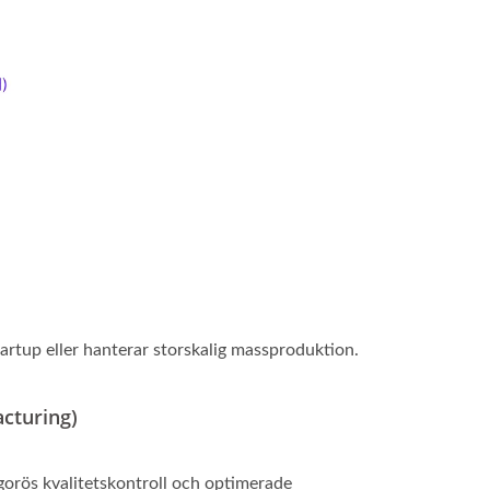
tartup eller hanterar storskalig massproduktion.
cturing)
igorös kvalitetskontroll och optimerade