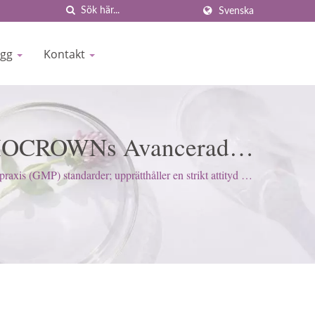
Svenska
ogg
Kontakt
| BIOCROWNs Avancerade
etskontroll
s (GMP) standarder; upprätthåller en strikt attityd för