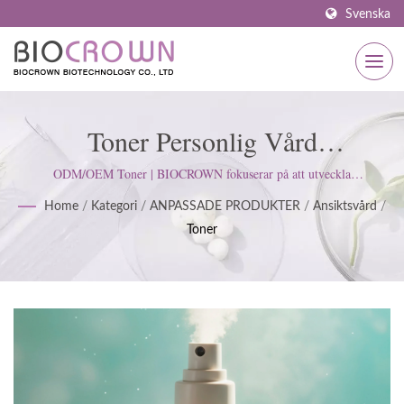
Svenska
Toner Personlig Vård
Hudvårdsleverantör Tillverkare |
ODM/OEM Toner | BIOCROWN fokuserar på att utveckla
hudvårdsprodukter. Vi följer ISO22716 och Good Manufacturing
ISO & GMP Certifierad
Home
/
Kategori
/
ANPASSADE PRODUKTER
/
Ansiktsvård
/
Practices (GMP) standarder; upprätthåller en strikt attityd för att
Toner
tillfredsställa kundernas förväntningar.
Hudvårdstillverkare Sedan 1977 |
BIOCROWN