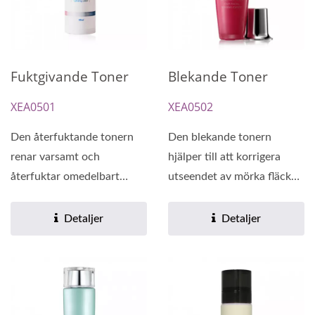
Fuktgivande Toner
Blekande Toner
XEA0501
XEA0502
Den återfuktande tonern
Den blekande tonern
renar varsamt och
hjälper till att korrigera
återfuktar omedelbart
utseendet av mörka fläckar
huden. Den ger huden en
och förhindrar...
mjuk,...
Detaljer
Detaljer