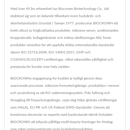
Med över 49 års erfarenhet har Biocrown Biotechnology Co., Ltd.
etablerat sig som en ledande tillverkare inom hudvårds- och
skönhetsindustrin.Grundat i Taiwan 1977, producerar BIOCROWN ett
brett utbud av högkvalitativa produkter, inklusive serum, ansiktsmasker,
kroppsskrubb, kollagenkrämer och intima vårdlösningar.Alla Toner
produkter utvecklas för att uppfylla strikta internationella standarder
såsom ISO 22716:2008, ISO 14001:2015, GMP och
COSMOS/ECOCERT-certifieringar, vilket säkerställer pålitlighet och
prestanda för kunder över hela världen.
BIOCROWNs engagemang för kvalitet är tydligt genom dess
avancerade processer, inklusive formuleringdesign, produktion i renrum
och användning av ett RO-vattenreningssystem. Från fyllning och
försegling till förpackningsdesign, varje steg följer globala certifieringar
som HALAL, EU PIF och US Federal 209D-standarder. Genom att
kombinera decennier av expertis med banbrytande teknik fortsätter
BIOCROWN att erbjuda pålitliga multi-beauty-lösningar för företag
som söker premiumtjänster inom hudvårdsproduktion.