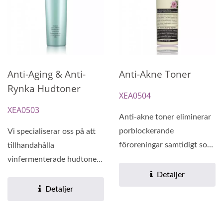
Anti-Aging & Anti-
Anti-Akne Toner
Rynka Hudtoner
XEA0504
XEA0503
Anti-akne toner eliminerar
porblockerande
Vi specialiserar oss på att
föroreningar samtidigt som
tillhandahålla
den minskar rodnad och
vinfermenterade hudtoner
irritation....
för normal, torr, fet och
Detaljer
kombinerad...
Detaljer