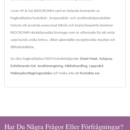
I över 49 år har BIOCROWN varit en ledande leverantör av
högkvalitativa hudvårds-, kroppsvårds- och ansiktsvårdsprodukter.
Genom att använda avancerad teknik och branschexpertis levererar
BIOCROWN skräddarsydda lösningar som är utformade för att möta
varje kunds unika behov, vilket säkerställer exceptionella resultat och
tillfredsställelse.
Se våra högkvalitativa OEM hudvårdstjänster
Sheet Mask
,
Solspray
,
Exfolierande Gel
,
Ansiktsrengöring
,
Hårbehandling
,
Läppvård
,
Makeupborttagningsvätska
och tveka inte att
Kontakta oss
.
Har Du Några Frågor Eller Förfrågningar?