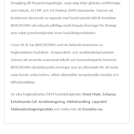
försegling till förpackningsdesign, varje steg följer globala certifieringar
som HALAL, EU PIF och US Federal 209D-standarder. Genom att
kombinera decennier av expertis med banbrytande teknik fortsätter
BIOCROWN att erbjuda pålitliga multi-beauty-lösningar för företag
som söker premiumtjänster inom hudvårdsproduktion.
I över 49 år har BIOCROWN varit en ledande leverantör av
högkvalitativa hudvårds-, kroppsvårds- och ansiktsvårdsprodukter.
Genom att använda avancerad teknik och branschexpertis levererar
BIOCROWN skräddarsydda lösningar som är utformade för att möta
varje kunds unika behov, vilket säkerställer exceptionella resultat och
tillfredsställelse.
Se våra högkvalitativa OEM hudvårdstjänster
Sheet Mask
,
Solspray
,
Exfolierande Gel
,
Ansiktsrengöring
,
Hårbehandling
,
Läppvård
,
Makeupborttagningsvätska
och tveka inte att
Kontakta oss
.