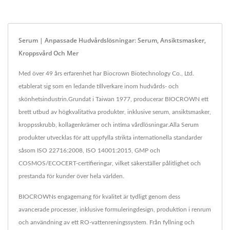
Serum | Anpassade Hudvårdslösningar: Serum, Ansiktsmasker,
Kroppsvård Och Mer
Med över 49 års erfarenhet har Biocrown Biotechnology Co., Ltd.
etablerat sig som en ledande tillverkare inom hudvårds- och
skönhetsindustrin.Grundat i Taiwan 1977, producerar BIOCROWN ett
brett utbud av högkvalitativa produkter, inklusive serum, ansiktsmasker,
kroppsskrubb, kollagenkrämer och intima vårdlösningar.Alla Serum
produkter utvecklas för att uppfylla strikta internationella standarder
såsom ISO 22716:2008, ISO 14001:2015, GMP och
COSMOS/ECOCERT-certifieringar, vilket säkerställer pålitlighet och
prestanda för kunder över hela världen.
BIOCROWNs engagemang för kvalitet är tydligt genom dess
avancerade processer, inklusive formuleringdesign, produktion i renrum
och användning av ett RO-vattenreningssystem. Från fyllning och