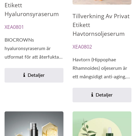
Etikett
Hyaluronsyraserum
Tillverkning Av Privat
Etikett
XEA0801
Havtornsoljeserum
BIOCROWNs
XEA0802
hyaluronsyraserum är
utformat för att återfukta
Havtorn (Hippophae
och behålla fukt för
Rhamnoides) oljeserum är
långvarig...
Detaljer
ett mångsidigt anti-aging,
anti-rynka och anti-
dullness...
Detaljer