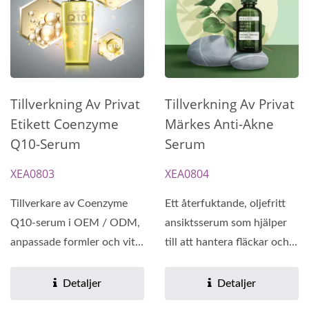
Tillverkning Av Privat
Tillverkning Av Privat
Etikett Coenzyme
Märkes Anti-Akne
Q10-Serum
Serum
XEA0803
XEA0804
Tillverkare av Coenzyme
Ett återfuktande, oljefritt
Q10-serum i OEM / ODM,
ansiktsserum som hjälper
anpassade formler och vit
till att hantera fläckar och
etikett-tjänst. Ge...
rengöra...
Detaljer
Detaljer