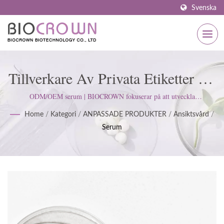
Svenska
Tillverkare Av Privata Etiketter Av
Serum | ISO & GMP Certifierad
ODM/OEM serum | BIOCROWN fokuserar på att utveckla
hudvårdsprodukter. Vi följer ISO22716 och Good Manufacturing
Hudvårdstillverkare Sedan 1977 |
Home
/
Kategori
/
ANPASSADE PRODUKTER
/
Ansiktsvård
/
Practices (GMP) standarder; upprätthåller en strikt attityd för att
Serum
tillfredsställa kundernas förväntningar.
BIOCROWN