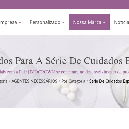
Empresa
Personalizado
Nossa Marca
Notíci
dos Para A Série De Cuidados 
 Para Cuidados Com A Pele Cer
eciais com a Pele | BIOCROWN se concentra no desenvolvimento de pr
Fabricação (BPF); mantemos uma atitude rigorosa para satisfazer as expec
Desde 1977 | BIOCROWN
goria
/
AGENTES NECESSÁRIOS
/
Por Categoria
/
Série De Cuidados Esp