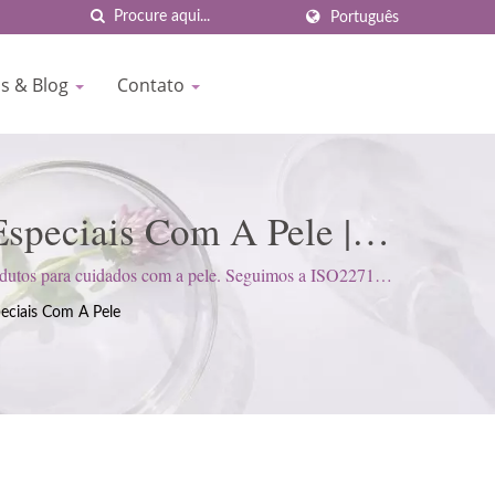
Português
as & Blog
Contato
Especiais Com A Pele |
tificado Pela ISO E BPF
odutos para cuidados com a pele. Seguimos a ISO22716 e
tativas dos clientes.
eciais Com A Pele