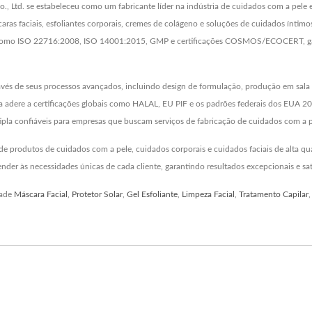
o., Ltd. se estabeleceu como um fabricante líder na indústria de cuidados com a 
aras faciais, esfoliantes corporais, cremes de colágeno e soluções de cuidados íntim
s, como ISO 22716:2008, ISO 14001:2015, GMP e certificações COSMOS/ECOCERT, gar
 de seus processos avançados, incluindo design de formulação, produção em sala l
a adere a certificações globais como HALAL, EU PIF e os padrões federais dos EUA 
la confiáveis para empresas que buscam serviços de fabricação de cuidados com a pe
rodutos de cuidados com a pele, cuidados corporais e cuidados faciais de alta quali
er às necessidades únicas de cada cliente, garantindo resultados excepcionais e sat
dade
Máscara Facial
,
Protetor Solar
,
Gel Esfoliante
,
Limpeza Facial
,
Tratamento Capilar