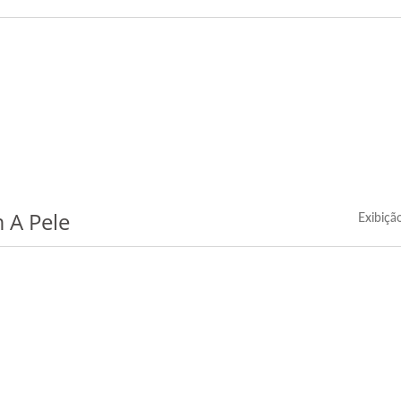
 A Pele
Exibiçã