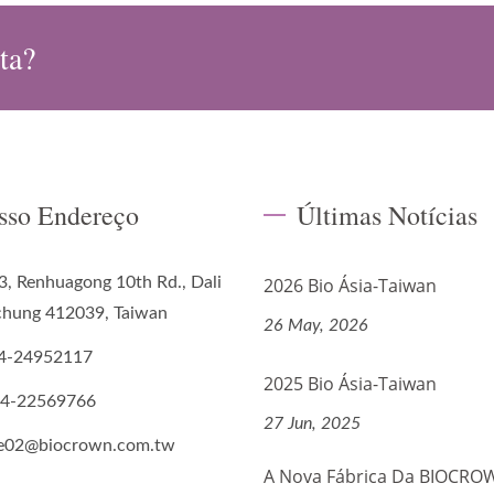
ta?
sso Endereço
Últimas Notícias
3, Renhuagong 10th Rd., Dali
2026 Bio Ásia-Taiwan
ichung 412039, Taiwan
26 May, 2026
4-24952117
2025 Bio Ásia-Taiwan
-4-22569766
27 Jun, 2025
de02@biocrown.com.tw
A Nova Fábrica Da BIOCR