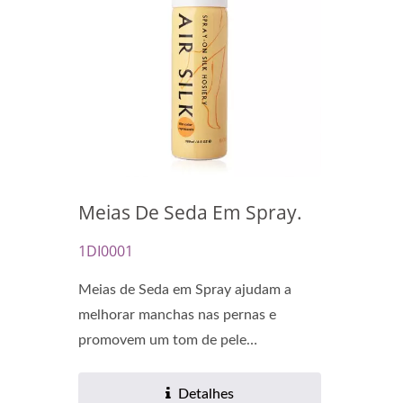
Cápsulas De Óleo De
Má
Renovação
Meias De Seda Em Spray.
1DI0001
Meias de Seda em Spray ajudam a
melhorar manchas nas pernas e
promovem um tom de pele
uniforme,...
Detalhes