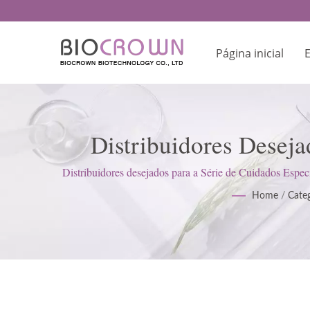
Página inicial
Distribuidores Deseja
Fabricante De Produtos
Distribuidores desejados para a Série de Cuidados Esp
as Boas Práticas de 
Home
/
Cate