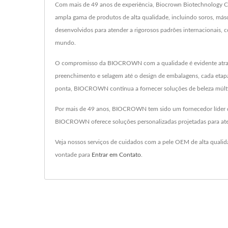
Com mais de 49 anos de experiência, Biocrown Biotechnology C
ampla gama de produtos de alta qualidade, incluindo soros, másc
desenvolvidos para atender a rigorosos padrões internacionai
mundo.
O compromisso da BIOCROWN com a qualidade é evidente através
preenchimento e selagem até o design de embalagens, cada etap
ponta, BIOCROWN continua a fornecer soluções de beleza múltip
Por mais de 49 anos, BIOCROWN tem sido um fornecedor líder de p
BIOCROWN oferece soluções personalizadas projetadas para atend
Veja nossos serviços de cuidados com a pele OEM de alta quali
vontade para
Entrar em Contato
.