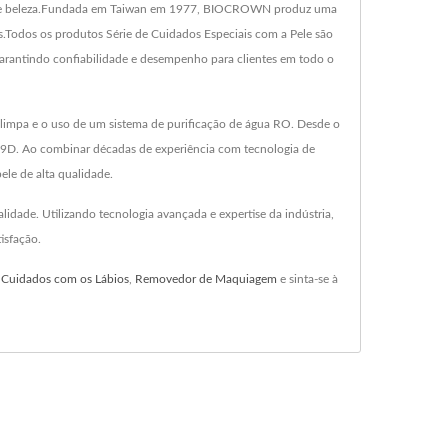
pele e beleza.Fundada em Taiwan em 1977, BIOCROWN produz uma
os.Todos os produtos Série de Cuidados Especiais com a Pele são
antindo confiabilidade e desempenho para clientes em todo o
impa e o uso de um sistema de purificação de água RO. Desde o
209D. Ao combinar décadas de experiência com tecnologia de
le de alta qualidade.
dade. Utilizando tecnologia avançada e expertise da indústria,
isfação.
,
Cuidados com os Lábios
,
Removedor de Maquiagem
e sinta-se à