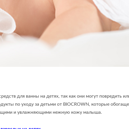
зводство Детского Масла
Производство Детского
01
XEE0501
едств для ванны на детях, так как они могут повредить ил
родукты по уходу за детьми от BIOCROWN, которые обогащ
ающими и увлажняющими нежную кожу малыша.