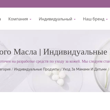
а
Компания
Индивидуальный
Наш бренд
ого Масла | Индивидуальные
ки Для Лица, Средства По У
точен на разработке средств по уходу за кожей. Мы следуем с
P); придерживаемся строгого подхода для удовлетворения ожида
Другое
егория
/
Индивидуальные Продукты
/
Уход За Мамами И Детьми
/