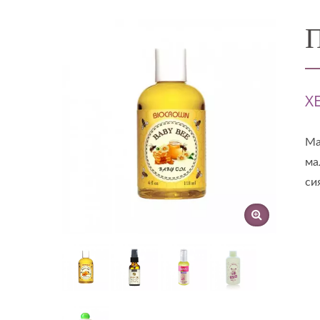
П
X
Ма
ма
си