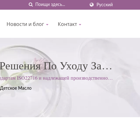
Русский
Новости и блог
Контакт
 Решения По Уходу За
ходу За Телом И Многое
тандартам ISO22716 и надлежащей производственной
ний клиентов.
Детское Масло