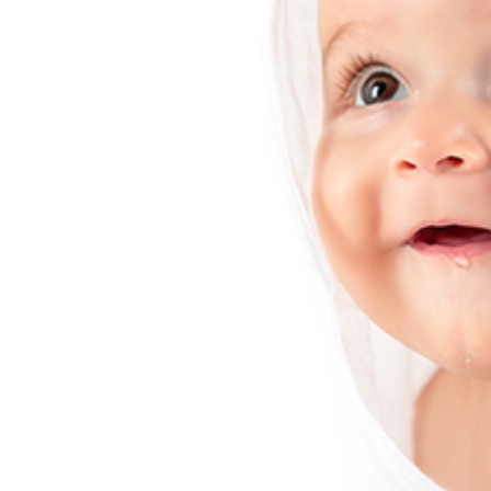
Капсулы С Маслом Для
Мас
Обновления