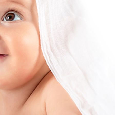
ка Из Биоцеллюлозы
Капсулы С Маслом 
Обновления