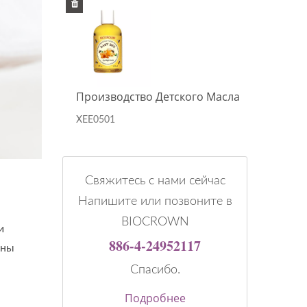
 Масла
Производство Детского Масла
Прои
XEE0501
XEE0
Свяжитесь с нами сейчас
Напишите или позвоните в
BIOCROWN
и
886-4-24952117
ены
Спасибо.
Подробнее