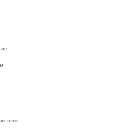
кже
на
чеством