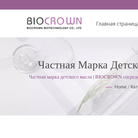
Главная страниц
Частная Марка Детск
Кожей: Сыворотки, Мас
Частная марка детского масла | BIOCROWN сосредо
практике (GM
Home
/
Кат