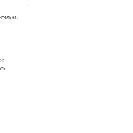
ительна.
ое
ать