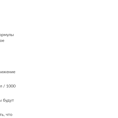
формулы
ое
вижение
л / 1000
ы будут
ь, что