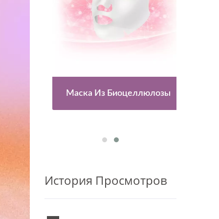
Для
Маска Из Биоцеллюлозы
Ка
История Просмотров