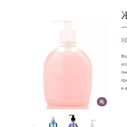
X
Фо
от
пе
пр
и 