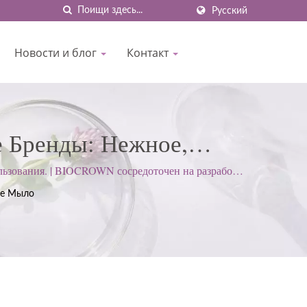
Русский
Новости и блог
Контакт
 Бренды: Нежное,
 Использования. |
ьзования. | BIOCROWN сосредоточен на разработке
идерживаемся строгого подхода для удовлетворения
отки, Маски Для Лица,
е Мыло
е Другое