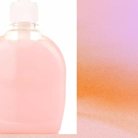
ка Из Биоцеллюлозы
Капсулы С Маслом 
Обновления