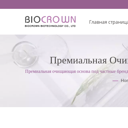
Главная страниц
Премиальная Очи
Высокопенное Жид
Премиальная очищающая основа под частные бренд
средств по уходу за кожей. Мы следуем стандарта
Индивидуальные Решен
Ho
Средств