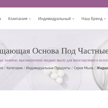
а
Компания
Индивидуальный
Наш бренд
щающая Основа Под Частные
кое Мыло Для Многоцелевого
ы: нежное, высокопенное жидкое мыло для многоцелевого испол
м ISO22716 и надлежащей производственной практике (GMP); пр
ия По Уходу За Кожей: Сывор
me
/
Категория
/
Индивидуальные Продукты
/
Серия Мыла
/
Жидко
ожиданий клиентов.
а По Уходу За Телом И Много