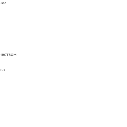
ших
чеством
тва