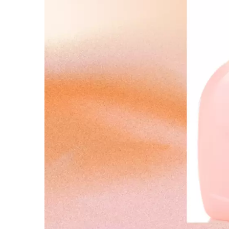
Капсулы С Маслом Для
Мас
Обновления