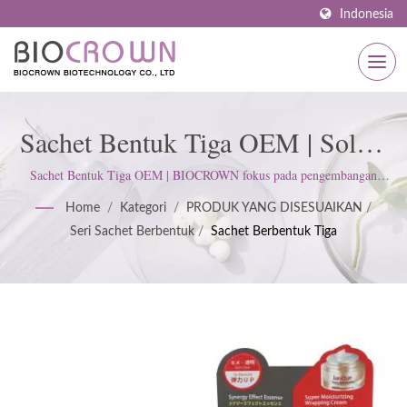
Indonesia
Sachet Bentuk Tiga OEM | Solusi
Perawatan Kulit Yang
Sachet Bentuk Tiga OEM | BIOCROWN fokus pada pengembangan
produk perawatan kulit. Kami mengikuti standar ISO22716 dan Praktik
Disesuaikan: Serum, Masker
Home
/
Kategori
/
PRODUK YANG DISESUAIKAN
/
Manufaktur yang Baik (GMP); menjunjung tinggi sikap ketat untuk
Seri Sachet Berbentuk
/
Sachet Berbentuk Tiga
memenuhi harapan pelanggan.
Wajah, Perawatan Tubuh &
Lainnya