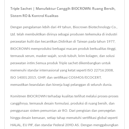
Triple Sachet | Manufaktur Canggih BIOCROWN: Ruang Bersih,
Sistem RO & Kontrol Kualitas
Dengan pengalaman lebih dari 49 tahun, Biocrown Biotechnology Co.,
Ltd. telah membuktikan dirinya sebagai produsen terkemuka di industri
perawatan kulit dan kecantikan.Didirikan di Taiwan pada tahun 1977,
BIOCROWN memproduksi berbagai macam produk berkualitas tinggi,
termasuk serum, masker wajah, scrub tubuh, krim kolagen, dan solusi
perawatan intim.Semua produk Triple sachet dikembangkan untuk
memenuhi standar internasional yang ketat seperti ISO 22716:2008,
ISO 14001:2015, GMP, dan sertifikasi COSMOS/ECOCERT,
memastikan keandalan dan kinerja bagi pelanggan di seluruh dunia.
Komitmen BIOCROWN terhadap kualitas terlihat melalui proses-proses
canggihnya, termasuk desain formulasi, produksi di ruang bersih, dan
penggunaan sistem pemurnian air RO. Dari pengisian dan penyegelan
hingga desain kemasan, setiap tahap mematuhi sertifikasi global seperti
HALAL, EU PIF, dan standar Federal 209D AS. Dengan menggabungkan