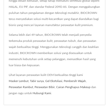
hingga desain kemasan, setiap tahap mematuhi sertifikasi global seperti
HALAL, EU PIF, dan standar Federal 209D AS. Dengan menggabungkan
puluhan tahun pengalaman dengan teknologi mutakhir, BIOCROWN
terus menyediakan solusi multi-kecantikan yang dapat diandalkan bagi
bisnis yang mencari layanan manufaktur perawatan kulit premium.
Selama lebih dari 49 tahun, BIOCROWN telah menjadi penyedia
terkemuka produk perawatan kulit, perawatan tubuh, dan perawatan
wajah berkualitas tinggi. Menggunakan teknologi canggih dan keahlian
industri, BIOCROWN memberikan solusi yang disesuaikan untuk
memenuhi kebutuhan unik setiap pelanggan, memastikan hasil yang
luar biasa dan kepuasan.
Lihat layanan perawatan kulit OEM berkualitas tinggi kami
Masker Lembut
,
Tabir surya
,
Gel Eksfoliasi
,
Pembersih Wajah
,
Perawatan Rambut
,
Perawatan Bibir
,
Cairan Penghapus Makeup
dan
jangan ragu untuk
Hubungi Kami
.