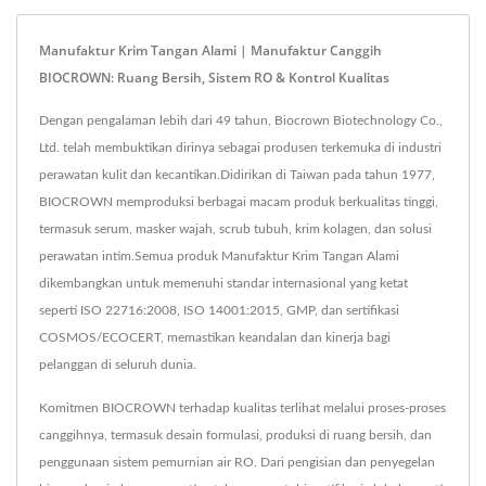
Manufaktur Krim Tangan Alami | Manufaktur Canggih
BIOCROWN: Ruang Bersih, Sistem RO & Kontrol Kualitas
Dengan pengalaman lebih dari 49 tahun, Biocrown Biotechnology Co.,
Ltd. telah membuktikan dirinya sebagai produsen terkemuka di industri
perawatan kulit dan kecantikan.Didirikan di Taiwan pada tahun 1977,
BIOCROWN memproduksi berbagai macam produk berkualitas tinggi,
termasuk serum, masker wajah, scrub tubuh, krim kolagen, dan solusi
perawatan intim.Semua produk Manufaktur Krim Tangan Alami
dikembangkan untuk memenuhi standar internasional yang ketat
seperti ISO 22716:2008, ISO 14001:2015, GMP, dan sertifikasi
COSMOS/ECOCERT, memastikan keandalan dan kinerja bagi
pelanggan di seluruh dunia.
Komitmen BIOCROWN terhadap kualitas terlihat melalui proses-proses
canggihnya, termasuk desain formulasi, produksi di ruang bersih, dan
penggunaan sistem pemurnian air RO. Dari pengisian dan penyegelan