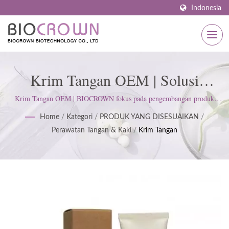
Indonesia
Krim Tangan OEM | Solusi
Perawatan Kulit Yang
Krim Tangan OEM | BIOCROWN fokus pada pengembangan produk
perawatan kulit. Kami mengikuti standar ISO22716 dan Praktik
Disesuaikan: Serum, Masker
Home
/
Kategori
/
PRODUK YANG DISESUAIKAN
/
Manufaktur yang Baik (GMP); menjunjung tinggi sikap ketat untuk
Perawatan Tangan & Kaki
/
Krim Tangan
memenuhi harapan pelanggan.
Wajah, Perawatan Tubuh &
Lainnya